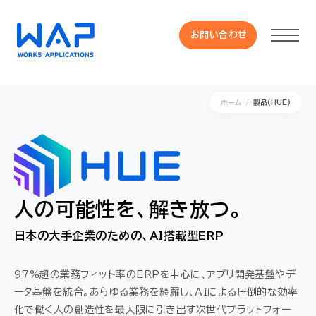
お問い合わせ
お問い合わせ
ホーム
製品(HUE)
製品
HUE 機能一覧
サービス
人の可能性を、解き放つ。
日本の大手企業のための、AI搭載型ERP
OXYGラインナップ
97%超の業務フィット率のERPを中心に、アプリ開発基盤やデ
事例
ータ基盤を統合。
あらゆる業務を網羅し、AIによる圧倒的な効率
化で働く人の創造性を最大限に引き出す次世代プラットフォー