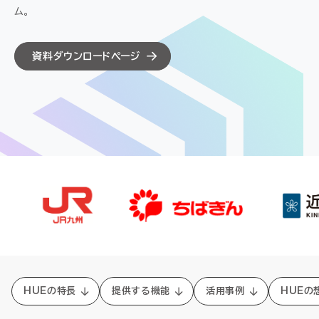
セミナー
ム。
お役立ち情報
資料ダウンロードページ
採用
会社情報
資料ダウンロード
EN
HUEの特長
提供する機能
活用事例
HUEの