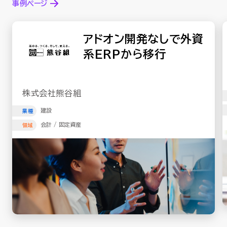
事例ページ
改革の礎となった、情報一元化によ
る学校運営DX
学校法人近畿大学
教育･学校
業種
グループウェア / ArielAirOne
領域