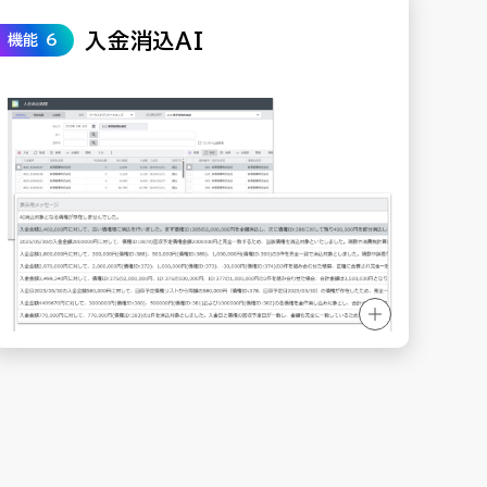
入金消込AI
機能 6