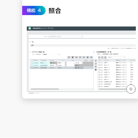
照合
機能 4