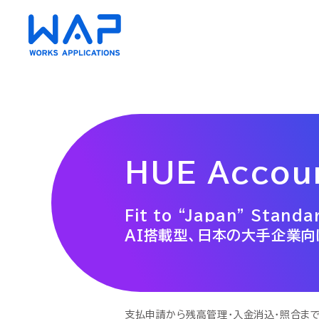
HUE
HUE
HUE Accoun
AC（会計）
AC（会計）
Fit to “Japan” Stand
財務会計・管理会計
財務会計・管理会計
資金管理
資金管理
AI搭載型、日本の大手企業向
債権・債務管理
債権・債務管理
クラウド
クラウド
固定資産管理
固定資産管理
リース会
リース会
経費精算
経費精算
支払申請から残高管理・入金消込・照合ま