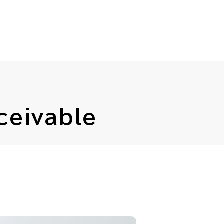
子データ管理
子データ管理
ス
ス
ssic Cloud
ssic Cloud
ceivable
製品サポート
製品サポート
パートナープログラム
パートナープログラム