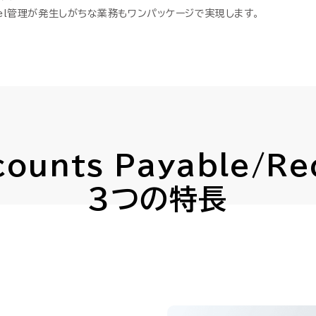
）
）
AI-SIS/ラボ開発
AI-SIS/ラボ開発
el管理が発生しがちな業務もワンパッケージで実現します。
データプラットフォーム
データプラットフォーム
クト収支管理
クト収支管理
データウェアハウス・MDM
データウェアハウス・MDM
証憑電
証憑電
産管理
産管理
マネージドクラウドサービ
マネージドクラウドサービ
HUE クラウドサービス
HUE クラウドサービス
HUE Cla
HUE Cla
ounts Payable/Re
HUEのAI機能
HUEのAI機能
ソリューション
ソリューション
3つの特長