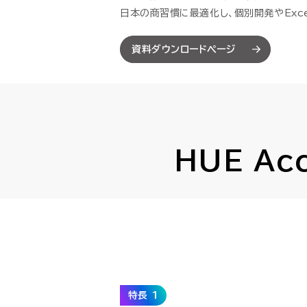
SCM（サプライチェーン
SCM（サプライチェーン
日本の商習慣に最適化し、個別開発やExc
購買・調達管理
購買・調達管理
プロジェ
プロジェ
資料ダウンロードページ
販売管理
販売管理
賃貸不動
賃貸不動
製造原価管理
製造原価管理
HUE Acc
HUEの想い
HUEの想い
特長 1