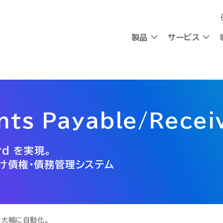
製品
製品
サービス
サービス
採用
会社情報
採用
会社情報
OXYG
OXYG
ts Payable/Recei
社員インタビュー
私たちの想い
社員インタビュー
私たちの想い
リサーチ
リサーチ
AIエージェント
AIエージェント
働く環境
理念
働く環境
理念
ard を実現。
AIシンクタンク
AIシンクタンク
組み込み型AI
組み込み型AI
チャットボ
チャットボ
採用情報
CEOメッセージ
採用情報
CEOメッセージ
会社概要
会社概要
け債権・債務管理システム
請求書送受信
請求書送受信
デジタルワークフォース
デジタルワークフォース
ビジネスプラットフォーム
ビジネスプラットフォーム
計
計
AI-Native BPR
AI-Native BPR
業務アプリ開発プラットフォーム
業務アプリ開発プラットフォーム
プ
プ
DWaaS
DWaaS
ノーコード・ワークフロー
ノーコード・ワークフロー
で大幅に自動化。