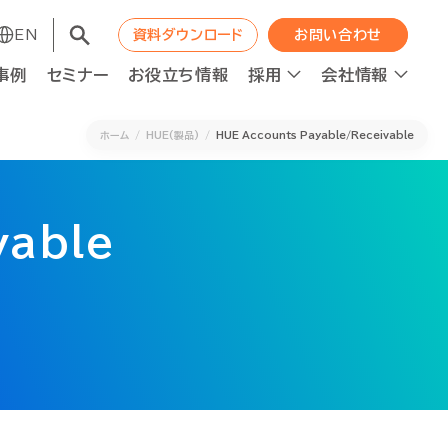
EN
EN
資料ダウンロード
資料ダウンロード
お問い合わせ
お問い合わせ
事例
事例
セミナー
セミナー
お役立ち情報
お役立ち情報
採用
採用
会社情報
会社情報
ホーム
HUE(製品)
HUE Accounts Payable/Receivable
vable
コンサルティング
コンサルティング
職種紹介
WAPの成長エンジン
職種紹介
WAPの成長エンジン
ット
ット
人材の最適配置
人材の最適配置
ニュース
ニュース
経営分析強化
経営分析強化
人的資本投資×企業価値向上
人的資本投資×企業価値向上
ロジェクト進捗管理
ロジェクト進捗管理
資本コスト経営推進
資本コスト経営推進
F2Sシステムデザイン
F2Sシステムデザイン