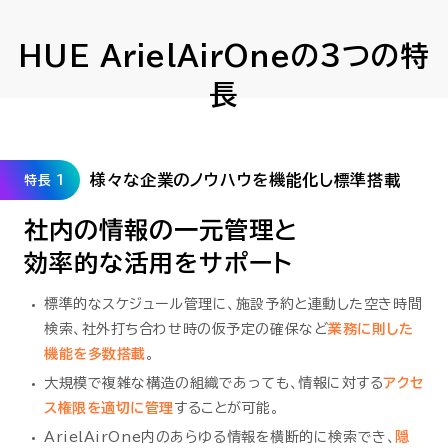
HUE ArielAirOneの３つの特
長
様々な企業のノウハウを機能化し標準搭載
特長 1
社内の情報の一元管理と
効率的な活用をサポート
標準的なスケジュール管理に、施設予約と連動した空き時間
検索、社外打ち合わせ時の仮予定の確保など
業務に則した
機能を多数搭載
。
大規模で複雑な構造の組織であっても、情報に対する
アクセ
ス権限を適切に管理
することが可能。
ArielAirOne内のあらゆる情報を横断的に検索でき、
隠