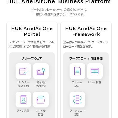
HUE ArielAirOne Business Platform
ポータルとフレームワークの領域をカバーし、
一番広い機能を提供するライセンスです。
HUE ArielAirOne
HUE ArielAirOne
Portal
Framework
スケジューラーや情報共有ポータル
企業独自の業務アプリケーションの
など
情報共有の主要機能を網羅。
ローコード開発を実現。
グループウェア
ワークフロー / 開発基盤
カレンダー
掲示板
フォーム
ビュー設計
施設予約
社内通知
設計
アドレス帳
ファイル
ワークフロー
管理
設計