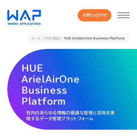
お問い合わせ
お問い合わせ
ホーム
HUE(製品)
HUE ArielAirOne Business Platform
製品
HUE
HUE 機能一覧
ArielAirOne
サービス
Business
Platform
OXYGラインナップ
社内のあらゆる情報の最適な管理と活用を実
現するデータ管理プラットフォーム
事例