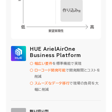
HUE ArielAirOne
Business Platform
○
幅広い要件
を標準機能で実現
○
ローコード開発可能
で開発期間とコストを
削減
○
スムーズなデータ移行
で現場の負荷を大
幅に削減
割り切り型