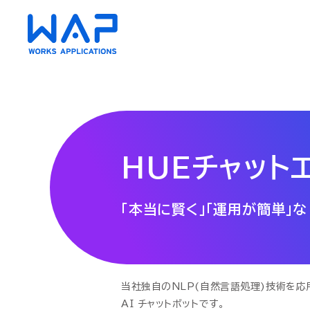
HUE
HUE
HUEチャット
AC（会計）
AC（会計）
「本当に賢く」「運用が簡単」な 
財務会計・管理会計
財務会計・管理会計
資金管理
資金管理
債権・債務管理
債権・債務管理
クラウド
クラウド
固定資産管理
固定資産管理
リース会
リース会
経費精算
経費精算
当社独自のNLP(自然言語処理)技術を応
​AI チャットボットです。