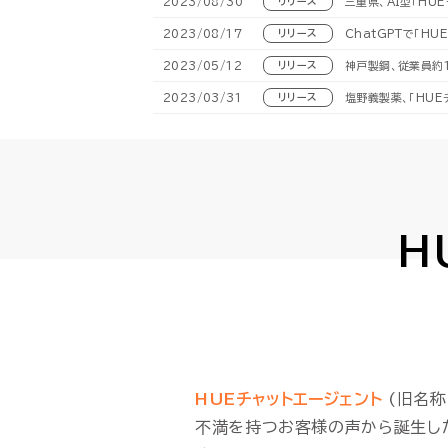
2023/08/30
リリース
三重県、AI型「HU
2023/08/17
リリース
ChatGPTで「H
2023/05/12
リリース
神戸製鋼、従業員約
2023/03/31
リリース
塩野義製薬、「HU
H
HUEチャットエージェント
(旧名称
不満を持つお客様の声から誕生し