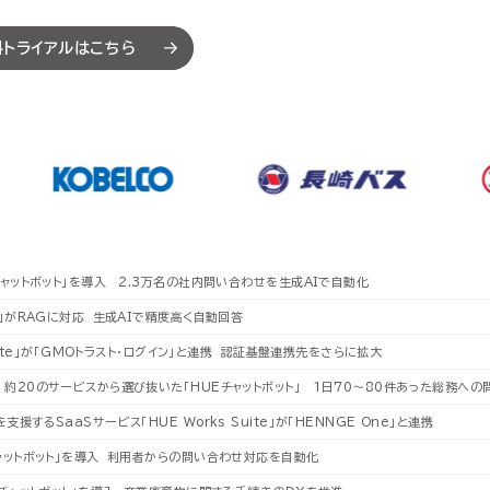
）
）
AI-SIS/ラボ開発
AI-SIS/ラボ開発
データプラットフォーム
データプラットフォーム
料トライアルはこちら
クト収支管理
クト収支管理
データウェアハウス・MDM
データウェアハウス・MDM
証憑電
証憑電
産管理
産管理
マネージドクラウドサービ
マネージドクラウドサービ
HUE クラウドサービス
HUE クラウドサービス
HUE Cla
HUE Cla
HUEのAI機能
HUEのAI機能
ソリューション
ソリューション
チャットボット」を導入 2.3万名の社内問い合わせを生成AIで自動化
ト」がRAGに対応 生成AIで精度高く自動回答
Suite」が「GMOトラスト・ログイン」と連携 認証基盤連携先をさらに拡大
 約20のサービスから選び抜いた「HUEチャットボット」 1日70～80件あった総務へ
援するSaaSサービス「HUE Works Suite」が「HENNGE One」と連携
チャットボット」を導入 利用者からの問い合わせ対応を自動化