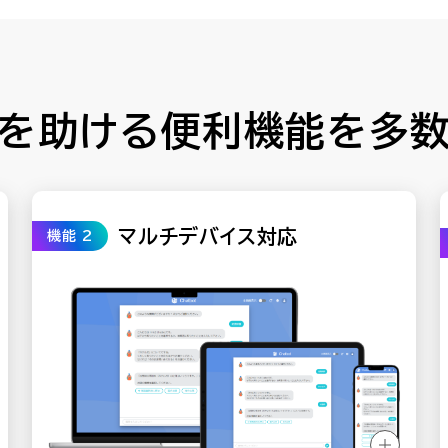
を助ける便利機能を
多
マルチデバイス対応
機能 2