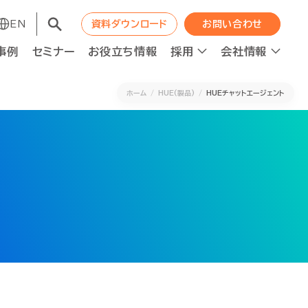
EN
EN
資料ダウンロード
資料ダウンロード
お問い合わせ
お問い合わせ
事例
事例
セミナー
セミナー
お役立ち情報
お役立ち情報
採用
採用
会社情報
会社情報
ホーム
HUE(製品)
HUEチャットエージェント
コンサルティング
コンサルティング
職種紹介
WAPの成長エンジン
職種紹介
WAPの成長エンジン
ット
ット
人材の最適配置
人材の最適配置
ニュース
ニュース
経営分析強化
経営分析強化
人的資本投資×企業価値向上
人的資本投資×企業価値向上
ロジェクト進捗管理
ロジェクト進捗管理
資本コスト経営推進
資本コスト経営推進
F2Sシステムデザイン
F2Sシステムデザイン