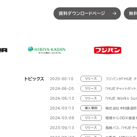
SCM（サプライチェーン
SCM（サプライチェーン
資料ダウンロードページ
無
購買・調達管理
購買・調達管理
プロジェ
プロジェ
販売管理
販売管理
賃貸不動
賃貸不動
製造原価管理
製造原価管理
HUEの想い
HUEの想い
トピックス
2025-08-18
リリース
フジパンが「HUE 
2024-06-20
リリース
「HUEチャットボッ
2024/06/13
リリース
「HUE Works 
2024/03/13
導入事例
株式会社木村鋳造所
2024/03/06
リリース
現場からのDX推進を支
2023/09/13
リリース
長崎バス、「HUE