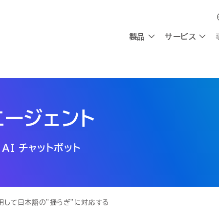
製品
製品
サービス
サービス
採用
会社情報
採用
会社情報
OXYG
OXYG
エージェント
社員インタビュー
私たちの想い
社員インタビュー
私たちの想い
リサーチ
リサーチ
AIエージェント
AIエージェント
働く環境
理念
働く環境
理念
AI チャットボット
AIシンクタンク
AIシンクタンク
組み込み型AI
組み込み型AI
チャットボ
チャットボ
採用情報
CEOメッセージ
採用情報
CEOメッセージ
会社概要
会社概要
請求書送受信
請求書送受信
デジタルワークフォース
デジタルワークフォース
ビジネスプラットフォーム
ビジネスプラットフォーム
計
計
AI-Native BPR
AI-Native BPR
業務アプリ開発プラットフォーム
業務アプリ開発プラットフォーム
プ
プ
用して日本語の”揺らぎ”に対応する
DWaaS
DWaaS
ノーコード・ワークフロー
ノーコード・ワークフロー