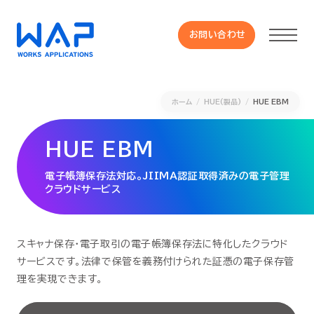
お問い合わせ
お問い合わせ
ホーム
HUE(製品)
HUE EBM
製品
HUE EBM
HUE 機能一覧
電子帳簿保存法対応。JIIMA認証取得済みの電子管理
クラウドサービス
サービス
OXYGラインナップ
スキャナ保存・電子取引の電子帳簿保存法に特化したクラウド
サービスです。法律で保管を義務付けられた証憑の電子保存管
理を実現できます。
事例