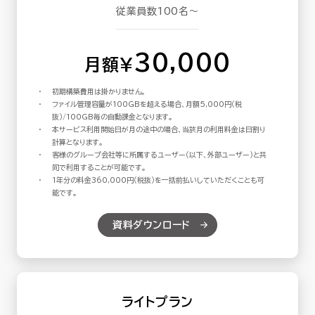
従業員数100名～
30,000
月額¥
初期構築費用は掛かりません。
ファイル管理容量が100GBを超える場合、月額5,000円（税
抜）/100GB毎の自動課金となります。
本サービス利用開始日が月の途中の場合、当該月の利用料金は日割り
計算となります。
客様のグループ会社等に所属するユーザー（以下、外部ユーザー）と共
同で利用することが可能です。
1年分の料金360,000円（税抜）を一括前払いしていただくことも可
能です。
資料ダウンロード
ライトプラン