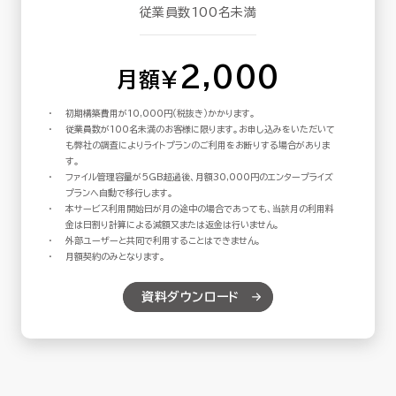
従業員数100名未満
2,000
月額¥
初期構築費用が10,000円（税抜き）かかります。
従業員数が100名未満のお客様に限ります。お申し込みをいただいて
も弊社の調査によりライトプランのご利用をお断りする場合がありま
す。
ファイル管理容量が5GB超過後、月額30,000円のエンタープライズ
プランへ自動で移行します。
本サービス利用開始日が月の途中の場合であっても、当該月の利用料
金は日割り計算による減額又または返金は行いません。
外部ユーザーと共同で利用することはできません。
月額契約のみとなります。
資料ダウンロード