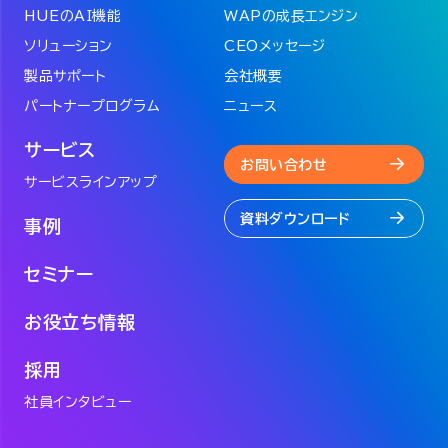
HUEのAI機能
WAPの成長エンジン
ソリューション
CEOメッセージ
製品サポート
会社概要
パートナープログラム
ニュース
サービス
お問い合わせ
サービスラインアップ
資料ダウンロード
事例
セミナー
お役立ち情報
採用
社員インタビュー