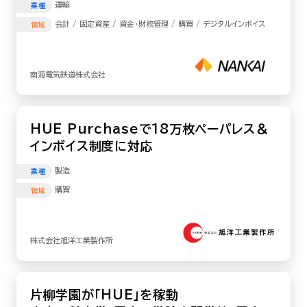
運輸
業種
会計 / 固定資産 / 資金・財務管理 / 購買 / デジタルインボイス
領域
南海電気鉄道株式会社
HUE Purchaseで18万枚ペーパレス＆
インボイス制度に対応
製造
業種
購買
領域
株式会社旭洋工業製作所
片柳学園が「HUE」を稼動