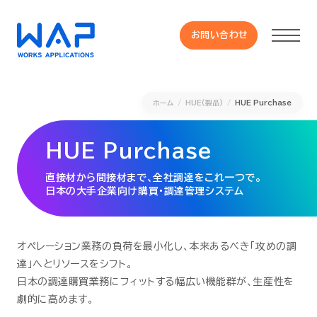
お問い合わせ
お問い合わせ
ホーム
HUE(製品)
HUE Purchase
製品
HUE Purchase
HUE 機能一覧
直接材から間接材まで、全社調達をこれ一つで。
日本の大手企業向け購買・調達管理システム
サービス
OXYGラインナップ
オペレーション業務の負荷を最小化し、本来あるべき「攻めの調
達」へとリソースをシフト。
日本の調達購買業務にフィットする幅広い機能群が、生産性を
事例
劇的に高めます。