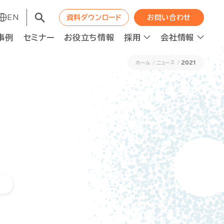
EN
EN
資料ダウンロード
資料ダウンロード
お問い合わせ
お問い合わせ
事例
事例
セミナー
セミナー
お役立ち情報
お役立ち情報
採用
採用
会社情報
会社情報
ホーム
ニュース
2021
コンサルティング
コンサルティング
職種紹介
WAPの成長エンジン
職種紹介
WAPの成長エンジン
ット
ット
人材の最適配置
人材の最適配置
ニュース
ニュース
経営分析強化
経営分析強化
人的資本投資×企業価値向上
人的資本投資×企業価値向上
ロジェクト進捗管理
ロジェクト進捗管理
資本コスト経営推進
資本コスト経営推進
F2Sシステムデザイン
F2Sシステムデザイン