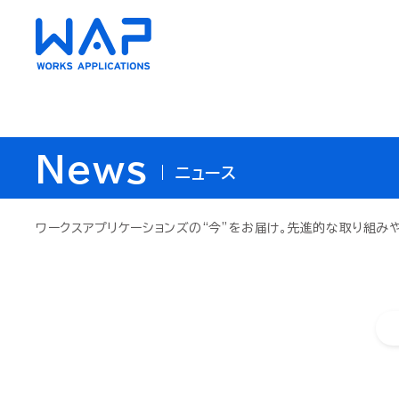
News
HUE
HUE
ニュース
ワークスアプリケーションズの“今”をお届け。
先進的な取り組み
AC（会計）
AC（会計）
財務会計・管理会計
財務会計・管理会計
資金管理
資金管理
債権・債務管理
債権・債務管理
クラウド
クラウド
固定資産管理
固定資産管理
リース会
リース会
経費精算
経費精算