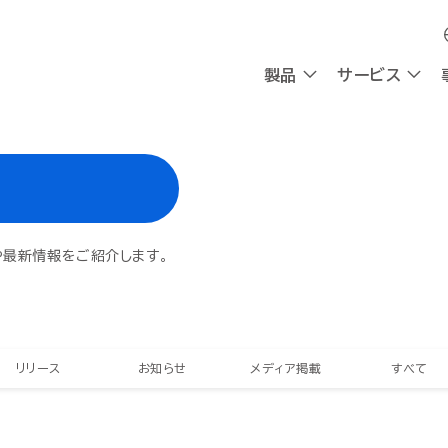
製品
製品
サービス
サービス
採用
会社情報
採用
会社情報
OXYG
OXYG
や最新情報をご紹介します。
社員インタビュー
私たちの想い
社員インタビュー
私たちの想い
リサーチ
リサーチ
AIエージェント
AIエージェント
働く環境
理念
働く環境
理念
AIシンクタンク
AIシンクタンク
組み込み型AI
組み込み型AI
チャットボ
チャットボ
採用情報
CEOメッセージ
採用情報
CEOメッセージ
会社概要
会社概要
請求書送受信
請求書送受信
デジタルワークフォース
デジタルワークフォース
ビジネスプラットフォーム
ビジネスプラットフォーム
リリース
お知らせ
メディア掲載
すべて
計
計
AI-Native BPR
AI-Native BPR
業務アプリ開発プラットフォーム
業務アプリ開発プラットフォーム
プ
プ
DWaaS
DWaaS
ノーコード・ワークフロー
ノーコード・ワークフロー