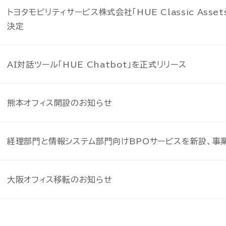
）
）
AI-SIS/ラボ開発
AI-SIS/ラボ開発
トヨタモビリティサービス株式会社「HUE Classic Asset
データプラットフォーム
データプラットフォーム
決定
クト収支管理
クト収支管理
データウェアハウス・MDM
データウェアハウス・MDM
証憑電
証憑電
産管理
産管理
AI対話ツール「HUE Chatbot」を正式リリース
マネージドクラウドサービ
マネージドクラウドサービ
HUE クラウドサービス
HUE クラウドサービス
HUE Cla
HUE Cla
熊本オフィス開設のお知らせ
HUEのAI機能
HUEのAI機能
ソリューション
ソリューション
経理部門と情報システム部門向けBPOサービスを新設、事
大阪オフィス移転のお知らせ