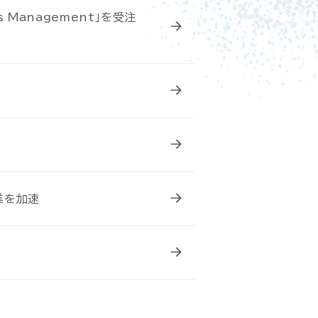
s Management」を受注
子データ管理
子データ管理
ス
ス
ssic Cloud
ssic Cloud
製品サポート
製品サポート
パートナープログラム
パートナープログラム
業を加速