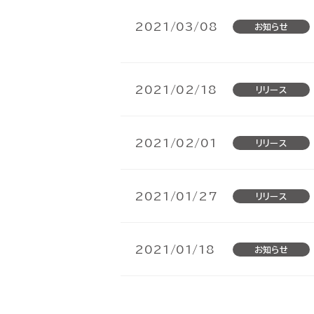
SCM（サプライチェーン
SCM（サプライチェーン
2021/03/08
お知らせ
購買・調達管理
購買・調達管理
プロジェ
プロジェ
販売管理
販売管理
賃貸不動
賃貸不動
製造原価管理
製造原価管理
2021/02/18
リリース
2021/02/01
リリース
HUEの想い
HUEの想い
2021/01/27
リリース
2021/01/18
お知らせ