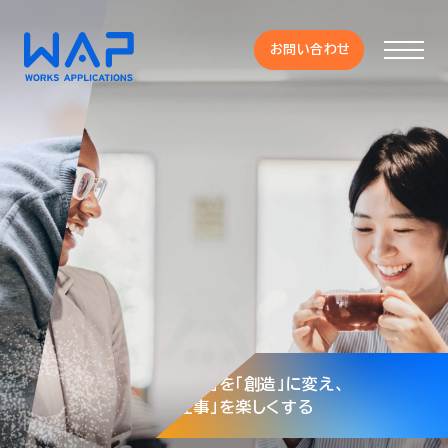
お問い合わせ
お問い合わせ
製品
HUE 機能一覧
サービス
OXYGラインナップ
「作業」を「創造」に変え、
企業と個の価値を
HUE、国内会計ERP市場でシェア1
WAP、
IDC MarketScape
事例
「仕事」を楽しくする
最大化する「成長エンジン」
位を獲得
リーダーに選出
（年商1,000億円以上の企
業セグメント）