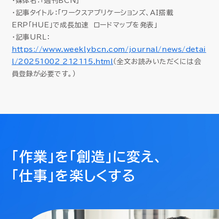
・媒体名：「週刊BCN」
セミナー
・記事タイトル：「ワークスアプリケーションズ、AI搭載
ERP「HUE」で成長加速 ロードマップを発表」
お役立ち情報
・記事URL：
https://www.weeklybcn.com/journal/news/detai
l/20251002_212115.html
（全文お読みいただくには会
採用
員登録が必要です。）
会社情報
資料ダウンロード
「作業」を「創造」に変え、
「仕事」を楽しくする
EN