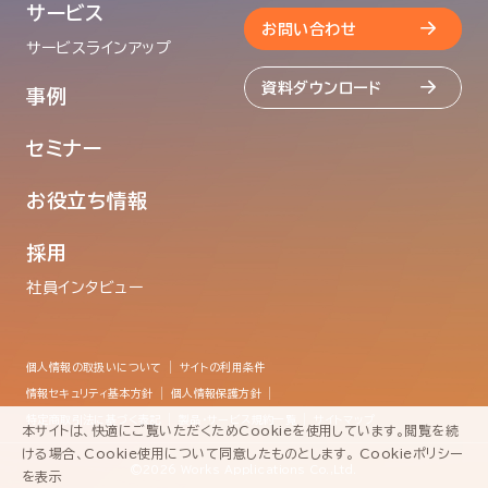
サービス
お問い合わせ
サービスラインアップ
資料ダウンロード
事例
セミナー
お役立ち情報
採用
社員インタビュー
個人情報の取扱いについて
サイトの利用条件
情報セキュリティ基本方針
個人情報保護方針
特定商取引法に基づく表記
製品・サービス規約一覧
サイトマップ
本サイトは、快適にご覧いただくためCookieを使用しています。閲覧を続
ける場合、Cookie使用について同意したものとします。
Cookieポリシー
資料ダウンロード
©2026 Works Applications Co.,Ltd.
を表示