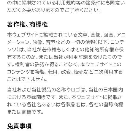
の中に掲載されている利用規約等の諸条件にも同意い
セミナー
ただく必要がありますのでご了承ください。
お役立ち情報
著作権、商標権
本ウェブサイトに掲載されている文章、画像、図画、アニ
採用
メーション、映像、音声などの一切の情報（以下、コンテ
ンツ）は、当社が著作権もしくはその他知的所有権を保
有するものか、または当社が利用許諾を受けたもので
会社情報
す。権利者の許諾を得ることなく、本ウェブサイト上の
コンテンツを複製、転用、改変、販売など二次利用する
ことはできません。
資料ダウンロード
当社および当社製品の名称やロゴは、当社の日本国内
における登録商標です。また、本ウェブサイトに掲載さ
れている各社名あるいは各製品名は、各社の登録商標
EN
または商標です。
免責事項