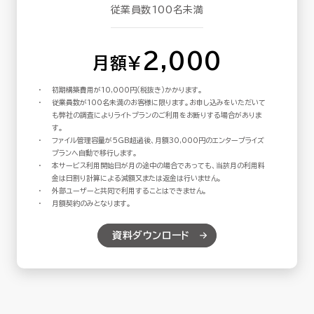
従業員数100名未満
2,000
月額¥
初期構築費用が10,000円（税抜き）かかります。
従業員数が100名未満のお客様に限ります。お申し込みをいただいて
も弊社の調査によりライトプランのご利用をお断りする場合がありま
す。
ファイル管理容量が5GB超過後、月額30,000円のエンタープライズ
プランへ自動で移行します。
本サービス利用開始日が月の途中の場合であっても、当該月の利用料
金は日割り計算による減額又または返金は行いません。
外部ユーザーと共同で利用することはできません。
月額契約のみとなります。
資料ダウンロード