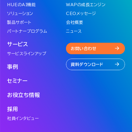
HUEのAI機能
WAPの成長エンジン
ソリューション
CEOメッセージ
製品サポート
会社概要
パートナープログラム
ニュース
サービス
お問い合わせ
サービスラインアップ
資料ダウンロード
事例
セミナー
お役立ち情報
採用
社員インタビュー