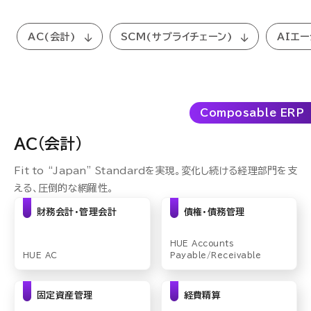
セミナー
AC(会計)
SCM(サプライチェーン)
AIエ
お役立ち情報
採用
Composable ERP
会社情報
AC(会計)
Fit to “Japan” Standardを実現。変化し続ける経理部門を支
える、圧倒的な網羅性。
資料ダウンロード
財務会計・管理会計
債権・債務管理
HUE Accounts
HUE AC
Payable/
Receivable
EN
固定資産管理
経費精算