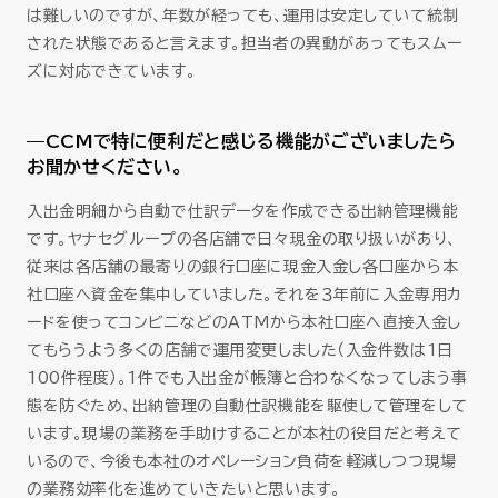
は難しいのですが、年数が経っても、運用は安定していて統制
された状態であると言えます。担当者の異動があってもスムー
ズに対応できています。
—CCMで特に便利だと感じる機能がございましたら
お聞かせください。
入出金明細から自動で仕訳データを作成できる出納管理機能
です。ヤナセグループの各店舗で日々現金の取り扱いがあり、
従来は各店舗の最寄りの銀行口座に現金入金し各口座から本
社口座へ資金を集中していました。それを３年前に入金専用カ
ードを使ってコンビニなどのATMから本社口座へ直接入金し
てもらうよう多くの店舗で運用変更しました（入金件数は1日
100件程度）。1件でも入出金が帳簿と合わなくなってしまう事
態を防ぐため、出納管理の自動仕訳機能を駆使して管理をして
います。現場の業務を手助けすることが本社の役目だと考えて
いるので、今後も本社のオペレーション負荷を軽減しつつ現場
の業務効率化を進めていきたいと思います。