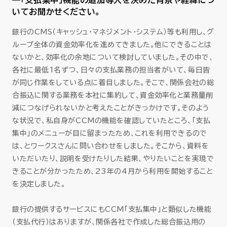
—「支払集中」機能の追加導入を決めた背景や経緯につ
いてお聞かせください。
銀行のCMS（キャッシュ・マネジメント・システム）等も利用し、グ
ループ全体の資金効率化を進めてきました。他にできることは
ないかと、効率化の余地について検討していました。その中で、
各社に最低1名ずつ、日々の支払業務の担当者がいて、毎日皆
が同じ作業をしている点に着目しました。そこで、関係会社の総
合振込に関する業務を本社に集約して、資金効率化と業務量削
減につなげられないかと考えたことがきっかけです。そのよう
な状況で、私自身がCCMの機能を確認していたところ、「支払
集中」のメニューが目に留まったため、これを利用できるので
は、とワークスさんに問い合わせをしました。そこから、資料を
いただいたり、説明を受けたりした結果、やりたいことを実現で
きることが分かったため、23年の4月から利用を開始すること
を決定しました。
銀行の提供するサービスにもCCM「支払集中」と類似した機能
（支払代行）はありますが、関係各社で作成した総合振込用の