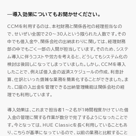
—導入効果についてもお聞かせください。
CCMを利用するのは、本社財務と関係各社の経理担当なの
で、せいぜい全国で20～30人という限られた人数です。その
中でも借入金や、関係会社の出納まわりに関しては、経理財務
部の中でもごく一部の人間が担当しています。そのため、システ
ム導入に伴うコストや労力を考えると、どうしてもシステム化の
検討は後回しになってしまっていました。しかし、CCMを導入
したことで、例えば借入金の返済スケジュールの作成、利息計
算、仕訳といった煩雑な業務を簡素化することができました。ま
た、口座の入出金を管理できる出納管理機能は関係会社の経
理でも利用しています。
導入効果は、これまで担当者1～2名が1時間程度かけていた借
入金の管理に関する作業が数分で完了するようになったことで
す。今となっては、HUE Classicを長く利用していることもあ
り、こちらが基準になっているので、以前の業務と比較すること