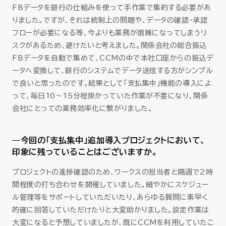
FBデータを銀行の仕組みを使って手作業で集約する必要があ
りました。ですが、それは統制上の問題や、データの確認・承認
フローが必要になる等、今よりも業務が煩雑になってしまうリ
スクがあるため、避けたいと考えました。関係会社の総合振込
FBデータを自動で集めて、CCMの中で本社口座からの振込デ
ータへ変換して、銀行のシステムでデータ送信する方がシンプル
で良いと思ったのです。結果として「支払集中」機能の導入によ
って、毎日10～15分程掛かっていた作業が不要になり、関係
会社にとっての業務効率化に繋がりました。
—今回の「支払集中」追加導入プロジェクトにおいて、
印象に残っていることはございますか。
プロジェクトの進捗確認のため、ワークスの担当者と隔週で2時
間程度の打ち合わせを開催していました。細やかにスケジュー
ル管理等をサポートしていただいたり、あらゆる質問に素早く
的確に回答していただけたりと大変助かりました。設定作業は
大変になると予想していましたが、既にCCMを利用していたこ