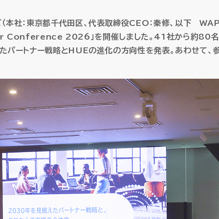
）
）
AI-SIS/ラボ開発
AI-SIS/ラボ開発
データプラットフォーム
データプラットフォーム
本社：東京都千代田区、代表取締役CEO：秦修、以下 WAP
クト収支管理
クト収支管理
r
Conference 2026」を開催しました。41社から約
データウェアハウス・MDM
データウェアハウス・MDM
証憑電
証憑電
産管理
産管理
えたパートナー戦略とHUEの進化の方向性を発表。あわせて、
マネージドクラウドサービ
マネージドクラウドサービ
HUE クラウドサービス
HUE クラウドサービス
HUE Cla
HUE Cla
HUEのAI機能
HUEのAI機能
ソリューション
ソリューション