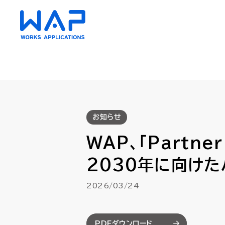
HUE
HUE
お知らせ
AC（会計）
AC（会計）
WAP、「Partne
財務会計・管理会計
財務会計・管理会計
資金管理
資金管理
2030年に向け
債権・債務管理
債権・債務管理
クラウド
クラウド
2026/03/24
固定資産管理
固定資産管理
リース会
リース会
経費精算
経費精算
PDFダウンロード