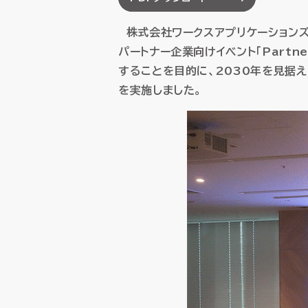
SCM（サプライチェーン
SCM（サプライチェーン
株式会社ワークスアプリケーションズ（
購買・調達管理
購買・調達管理
プロジェ
プロジェ
パートナー企業向けイベント「Partne
販売管理
販売管理
賃貸不動
賃貸不動
することを目的に、2030年を見据
製造原価管理
製造原価管理
を実施しました。
HUEの想い
HUEの想い