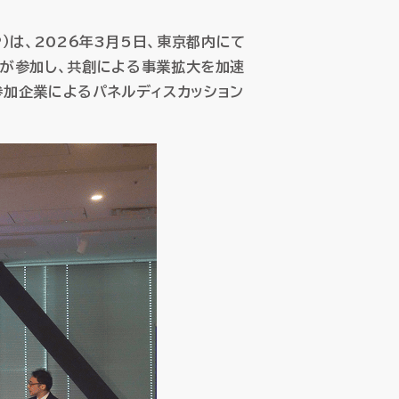
）は、2026年3月5日、東京都内にて
80名が参加し、共創による事業拡大を加速
子データ管理
子データ管理
参加企業によるパネルディスカッション
ス
ス
ssic Cloud
ssic Cloud
製品サポート
製品サポート
パートナープログラム
パートナープログラム