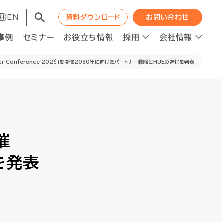
EN
EN
資料ダウンロード
資料ダウンロード
お問い合わせ
お問い合わせ
事例
事例
セミナー
セミナー
お役立ち情報
お役立ち情報
採用
採用
会社情報
会社情報
ner Conference 2026」を開催2030年に向けたパートナー戦略とHUEの進化を発表
コンサルティング
コンサルティング
職種紹介
WAPの成長エンジン
職種紹介
WAPの成長エンジン
催
ット
ット
人材の最適配置
人材の最適配置
ニュース
ニュース
を発表
経営分析強化
経営分析強化
人的資本投資×企業価値向上
人的資本投資×企業価値向上
ロジェクト進捗管理
ロジェクト進捗管理
資本コスト経営推進
資本コスト経営推進
F2Sシステムデザイン
F2Sシステムデザイン