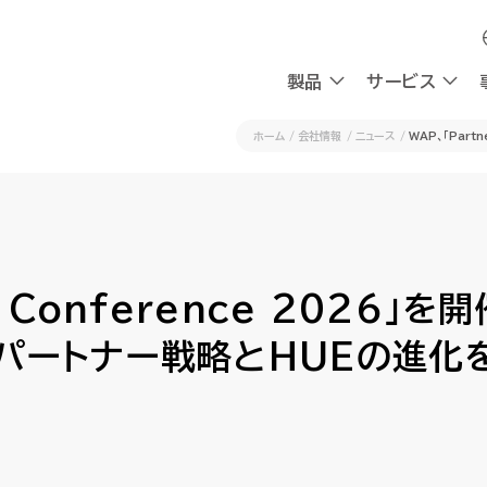
製品
製品
サービス
サービス
ホーム
会社情報
ニュース
WAP、「Part
採用
会社情報
採用
会社情報
OXYG
OXYG
社員インタビュー
私たちの想い
社員インタビュー
私たちの想い
リサーチ
リサーチ
AIエージェント
AIエージェント
働く環境
理念
働く環境
理念
r Conference 2026」を開
AIシンクタンク
AIシンクタンク
組み込み型AI
組み込み型AI
チャットボ
チャットボ
採用情報
CEOメッセージ
採用情報
CEOメッセージ
会社概要
会社概要
たパートナー戦略とHUEの進化
請求書送受信
請求書送受信
デジタルワークフォース
デジタルワークフォース
ビジネスプラットフォーム
ビジネスプラットフォーム
計
計
AI-Native BPR
AI-Native BPR
業務アプリ開発プラットフォーム
業務アプリ開発プラットフォーム
プ
プ
DWaaS
DWaaS
ノーコード・ワークフロー
ノーコード・ワークフロー