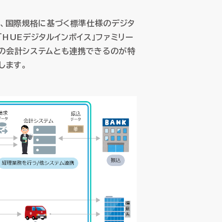
は、国際規格に基づく標準仕様のデジタ
HUEデジタルインボイス」ファミリー
子データ管理
子データ管理
存の会計システムとも連携できるのが特
します。
ス
ス
ssic Cloud
ssic Cloud
製品サポート
製品サポート
パートナープログラム
パートナープログラム