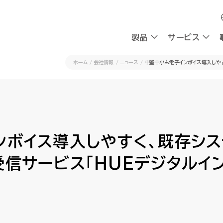
製品
製品
サービス
サービス
ホーム
会社情報
ニュース
中堅中小も電子インボイス導入しや
採用
会社情報
採用
会社情報
OXYG
OXYG
社員インタビュー
私たちの想い
社員インタビュー
私たちの想い
リサーチ
リサーチ
AIエージェント
AIエージェント
働く環境
理念
働く環境
理念
ンボイス導入しやすく、既存シ
AIシンクタンク
AIシンクタンク
組み込み型AI
組み込み型AI
チャットボ
チャットボ
採用情報
CEOメッセージ
採用情報
CEOメッセージ
会社概要
会社概要
信サービス「HUEデジタルイン
請求書送受信
請求書送受信
デジタルワークフォース
デジタルワークフォース
ビジネスプラットフォーム
ビジネスプラットフォーム
計
計
AI-Native BPR
AI-Native BPR
業務アプリ開発プラットフォーム
業務アプリ開発プラットフォーム
プ
プ
DWaaS
DWaaS
ノーコード・ワークフロー
ノーコード・ワークフロー