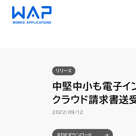
HUE
HUE
リリース
AC（会計）
AC（会計）
中堅中小も電子イ
財務会計・管理会計
財務会計・管理会計
資金管理
資金管理
クラウド請求書送受
債権・債務管理
債権・債務管理
クラウド
クラウド
2022/09/12
固定資産管理
固定資産管理
リース会
リース会
経費精算
経費精算
PDFダウンロード