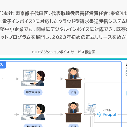
）
）
AI-SIS/ラボ開発
AI-SIS/ラボ開発
データプラットフォーム
データプラットフォーム
（本社：東京都千代田区、代表取締役最高経営責任者：秦修）
クト収支管理
クト収支管理
電子インボイス）に対応したクラウド型請求書送受信システム「
データウェアハウス・MDM
データウェアハウス・MDM
証憑電
証憑電
産管理
産管理
中堅中小企業でも、簡単にデジタルインボイスに対応でき、既
ットプログラムを展開し、2023年初めの正式リリースをめざ
マネージドクラウドサービ
マネージドクラウドサービ
HUE クラウドサービス
HUE クラウドサービス
HUE Cla
HUE Cla
HUEデジタルインボイス サービス概念図
HUEのAI機能
HUEのAI機能
ソリューション
ソリューション