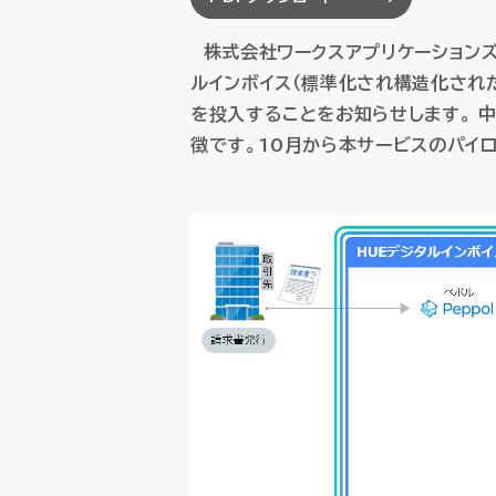
SCM（サプライチェーン
SCM（サプライチェーン
株式会社ワークスアプリケーションズ
購買・調達管理
購買・調達管理
プロジェ
プロジェ
ルインボイス（標準化され構造化された
販売管理
販売管理
賃貸不動
賃貸不動
を投入することをお知らせします。 
製造原価管理
製造原価管理
徴です。10月から本サービスのパイロ
HUEの想い
HUEの想い