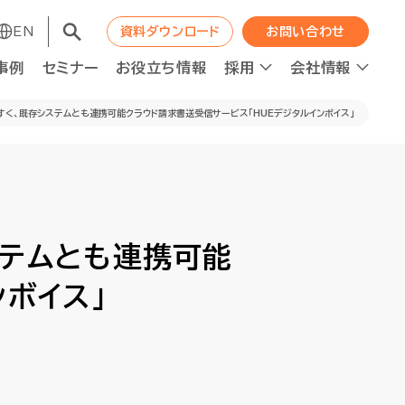
EN
EN
資料ダウンロード
資料ダウンロード
お問い合わせ
お問い合わせ
事例
事例
セミナー
セミナー
お役立ち情報
お役立ち情報
採用
採用
会社情報
会社情報
すく、既存システムとも連携可能クラウド請求書送受信サービス「HUEデジタルインボイス」
コンサルティング
コンサルティング
職種紹介
WAPの成長エンジン
職種紹介
WAPの成長エンジン
ステムとも連携可能
ット
ット
人材の最適配置
人材の最適配置
ニュース
ニュース
ボイス」
経営分析強化
経営分析強化
人的資本投資×企業価値向上
人的資本投資×企業価値向上
ロジェクト進捗管理
ロジェクト進捗管理
資本コスト経営推進
資本コスト経営推進
F2Sシステムデザイン
F2Sシステムデザイン