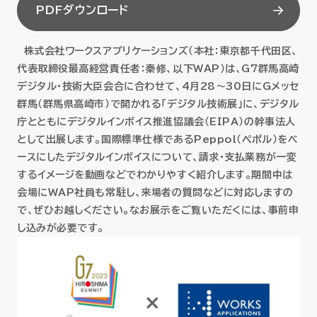
PDFダウンロード
セミナー
株式会社ワークスアプリケーションズ（本社：東京都千代田区、
お役立ち情報
代表取締役最高経営責任者：秦修、以下WAP）は、G7群馬高崎
デジタル・技術大臣会合に合わせて、4月28～30日にGメッセ
採用
群馬（群馬県高崎市）で開かれる「デジタル技術展」に、デジタル
庁とともにデジタルインボイス推進協議会（EIPA）の幹事法人
会社情報
として出展します。国際標準仕様であるPeppol（ペポル）をベ
ースにしたデジタルインボイスについて、請求・支払業務が一変
するイメージを動画などでわかりやすく紹介します。期間中は
会場にWAP社員も常駐し、来場者の質問などに対応しますの
資料ダウンロード
で、ぜひお越しください。なお展示をご覧いただくには、事前申
し込みが必要です。
EN