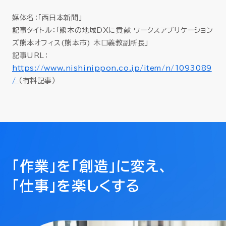
セミナー
媒体名：「西日本新聞」
記事タイトル：「
熊本の地域DXに貢献 ワークスアプリケーション
お役立ち情報
ズ熊本オフィス(熊本市) 木口義教副所長
」
記事URL：
採用
https://www.nishinippon.co.jp/item/n/1093089
/
（有料記事）
会社情報
資料ダウンロード
「作業」を「創造」に変え、
「仕事」を楽しくする
EN