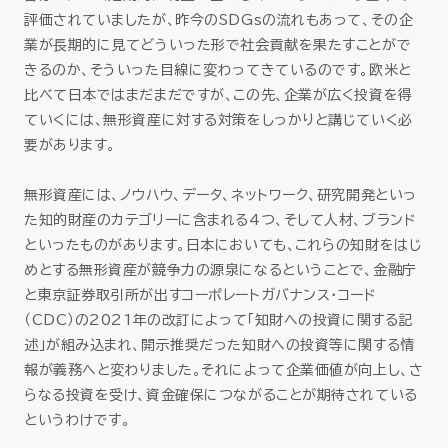
評価されていましたが、昨今のSDGsの流れもあって、その企
業が長期的に見てどういった形で社会貢献を果たすことがで
きるのか、そういった目線に変わってきているのです。欧米と
比べて日本ではまだまだですが、この先、企業が広く投資を得
ていくには、無形資産に対する対策をしっかりと講じていく必
要があります。
無形資産には、ノウハウ、データ、ネットワーク、研究開発といっ
た知的財産のカテゴリーに含まれる4つ、そして人材、ブランド
といったものがあります。日本においても、これらの知財をはじ
めとする無形資産が競争力の源泉になるということで、金融庁
と東京証券取引所が出すコーポレートガバナンス・コード
（CDC）の2021年の改訂によって「知財への投資に関する記
述」が組み込まれ、開示推奨だった知財への投資等に関する情
報が義務へと変わりました。それによって企業価値が向上し、さ
らなる投資を受け、資金確保につながることが期待されている
というわけです。