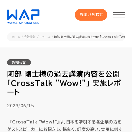
お問い合わせ
お問い合わせ
ホーム
会社情報
ニュース
阿部 剛士様の過去講演内容を公開 「CrossTalk "Wow!
製品
お知らせ
HUE 機能一覧
阿部 剛士様の過去講演内容を公開
「CrossTalk "Wow!"」 実施レポ
サービス
ート
OXYGラインナップ
2023/06/15
事例
「CrossTalk "Wow!"」は、日本を牽引する各企業の方を
ゲストスピーカーにお招きし、幅広く、鮮度の高い、実用に供す