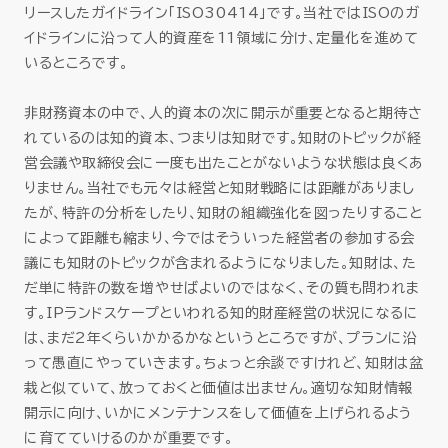
リースしたガイドライン「ISO30414」です。当社ではISOのガ
イドラインに沿って人的資産を11領域に分け、定量化を進めて
いるところです。
非財務資本の中で、人的資本の次に開示が重要となると期待さ
れているのは知的資本、つまりは知財です。知財のトピックが経
営会議や取締役会に一度も出たことがないような状態は良くあ
りません。当社でも元々は経営と知財戦略には距離がありまし
たが、特許の分析をしたり、知財の組織強化を図ったりすること
によって距離も縮まり、今ではそういった経営者の参加する会
議にも知財のトピックが含まれるようになりました。知財は、た
だ単に特許の数を増やせばよいのではなく、その質も問われま
す。IPランドスケープといわれる知的財産経営の状況になるに
は、まだ2年くらいかかるかなというところですが、プランに沿
って愚直にやっていきます。ちょっと余談ですけれど、知財は盆
栽と似ていて、放っておくと価値は出ません。適切な知財情報
開示に向け、いかにメンテナンスをして価値を上げられるよう
に育てていけるのかが重要です。