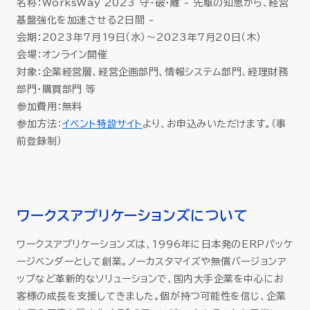
名称：WorksWay 2023 守・破・離 - 先駆の知恵から、経営
基盤強化を加速させる2日間 -
会期：2023年7月19日（水）～2023年7月20日（木）
会場：オンライン開催
対象：企業経営層、経営企画部門、情報システム部門、経理財務
部門・購買部門 等
参加費用：無料
参加方法：
イベント特設サイト
より、お申込みいただけます。（事
前登録制）
ワークスアプリケーションズについて
ワークスアプリケーションズは、1996年に日本発のERPパッケ
ージベンダーとして創業。ノーカスタマイズや無償バージョンア
ップなど革新的なソリューションで、国内大手企業を中心にお
客様の成長を支援してきました。個が持つ可能性を信じ、企業