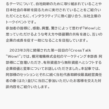
セミナー
るテーマについて、自社刷新のために取り組まれていることや
日本社会の革新を図るために実行されていることをご紹介い
ただくとともに、インタラクティブに熱く語り合う、当社主催の
お役立ち情報
トークイベントです。
参加者の皆様に、感動、興奮、驚きによって思わず「Wow!」と
採用
思っていただけるような考え方や価値観の共有を通じ、互いの
企業の成長を促す一助になることを目指しています。
会社情報
2023年3月に開催された第一回目の「CrossTalk
"Wow!"」では、横河電機株式会社のマーケティング本部長 阿
部様にご登壇いただき、有形資産から無形資産へとシフトする
企業価値と変革についてお話しいただきました。本記事では、
資料ダウンロード
阿部様のセッションとそれに続く当社代表取締役最高経営責任
者の秦（はた）並びに当日ご参加いただいたお客様を交えた対
談内容をご紹介いたします。
EN