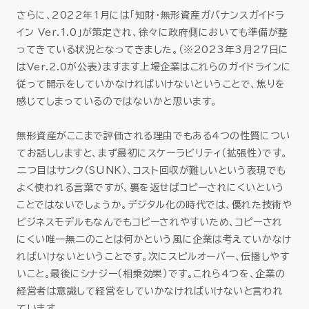
さらに、2022年1月には「知財・無形資産ガバナンスガイドラ
イン Ver.1.0」が策定され、徐々に政府側においても準備が整
ってきている状況となってきました。（※2023年3月27日に
はVer.2.0が公表）ますます上場企業はこれらのガイドラインに
従って開示をしていかなければいけないということで、焦りを
感じてしまっているのではないかと思います。
無形資産がここまで評価される理由でもある4つの性質につい
てお話ししますと、まず最初にスケーラビリティ（拡張性）です。
二つ目はサンク（SUNK）、コスト回収が難しいという表現でも
よく使われる言葉ですが、裏を返せばコピーされにくいという
ことではないでしょうか。デジタル化の時代では、優れた技術や
ビジネスモデルもなんでもコピーされやすいため、コピーされ
にくい唯一無二のことは何かという風に企業は考えていかなけ
ればいけないということです。次にスピルオーバー、伝播しやす
いこと。最後にシナジー（相乗効果）です。これら4つを、企業の
経営者は意識して経営をしていかなければいけないと言われ
ています。