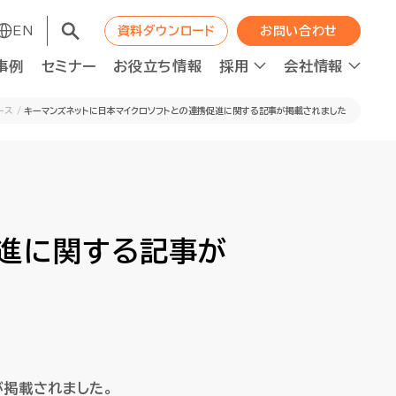
EN
EN
資料ダウンロード
資料ダウンロード
お問い合わせ
お問い合わせ
事例
事例
セミナー
セミナー
お役立ち情報
お役立ち情報
採用
採用
会社情報
会社情報
ース
キーマンズネットに日本マイクロソフトとの連携促進に関する記事が掲載されました
コンサルティング
コンサルティング
職種紹介
WAPの成長エンジン
職種紹介
WAPの成長エンジン
促進に関する記事が
ット
ット
人材の最適配置
人材の最適配置
ニュース
ニュース
経営分析強化
経営分析強化
人的資本投資×企業価値向上
人的資本投資×企業価値向上
ロジェクト進捗管理
ロジェクト進捗管理
資本コスト経営推進
資本コスト経営推進
が掲載されました。
F2Sシステムデザイン
F2Sシステムデザイン