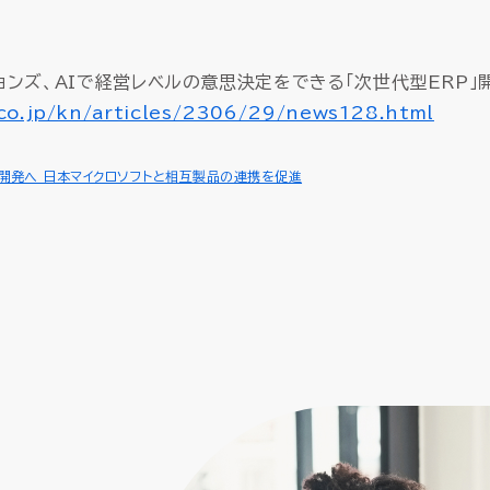
）
）
AI-SIS/ラボ開発
AI-SIS/ラボ開発
データプラットフォーム
データプラットフォーム
クト収支管理
クト収支管理
ションズ、AIで経営レベルの意思決定をできる「次世代型ERP」
データウェアハウス・MDM
データウェアハウス・MDM
証憑電
証憑電
産管理
産管理
.co.jp/kn/articles/2306/29/news128.html
マネージドクラウドサービ
マネージドクラウドサービ
P開発へ 日本マイクロソフトと相互製品の連携を促進
HUE クラウドサービス
HUE クラウドサービス
HUE Cla
HUE Cla
HUEのAI機能
HUEのAI機能
ソリューション
ソリューション