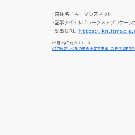
SCM（サプライチェーン
SCM（サプライチェーン
・媒体名：「キーマンズネット」
購買・調達管理
購買・調達管理
プロジェ
プロジェ
・記事タイトル：「ワークスアプリケー
販売管理
販売管理
賃貸不動
賃貸不動
・記事URL：
https://kn.itmedia
製造原価管理
製造原価管理
*6月29日付のリリース：
AIで経営レベルの意思決定を支援 次世代型ER
HUEの想い
HUEの想い