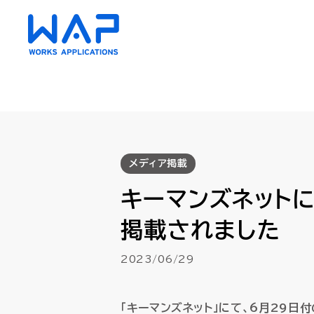
HUE
HUE
メディア掲載
AC（会計）
AC（会計）
キーマンズネット
財務会計・管理会計
財務会計・管理会計
資金管理
資金管理
掲載されました
債権・債務管理
債権・債務管理
クラウド
クラウド
2023/06/29
固定資産管理
固定資産管理
リース会
リース会
経費精算
経費精算
「キーマンズネット」にて、6月29日