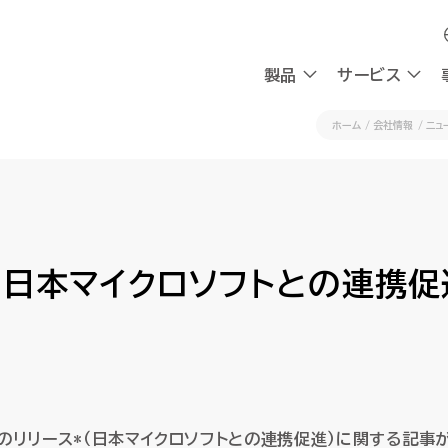
製品
製品
サービス
サービス
ホーム
会社情報
ニュ
採用
会社情報
採用
会社情報
OXYG
OXYG
社員インタビュー
私たちの想い
社員インタビュー
私たちの想い
リサーチ
リサーチ
AIエージェント
AIエージェント
働く環境
理念
働く環境
理念
に日本マイクロソフトとの連携
AIシンクタンク
AIシンクタンク
組み込み型AI
組み込み型AI
チャットボ
チャットボ
採用情報
CEOメッセージ
採用情報
CEOメッセージ
会社概要
会社概要
請求書送受信
請求書送受信
デジタルワークフォース
デジタルワークフォース
ビジネスプラットフォーム
ビジネスプラットフォーム
計
計
AI-Native BPR
AI-Native BPR
業務アプリ開発プラットフォーム
業務アプリ開発プラットフォーム
プ
プ
DWaaS
DWaaS
ノーコード・ワークフロー
ノーコード・ワークフロー
付のリリース*（日本マイクロソフトとの連携促進）に関する記事