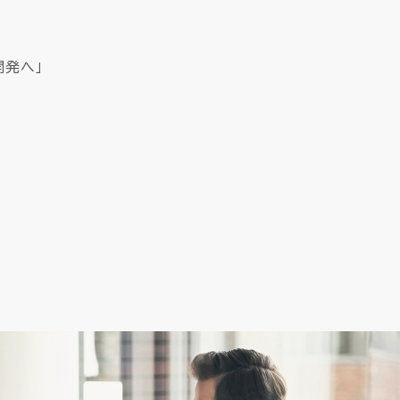
開発へ」
子データ管理
子データ管理
ス
ス
ssic Cloud
ssic Cloud
製品サポート
製品サポート
パートナープログラム
パートナープログラム