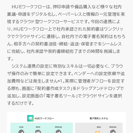
HUEワークフローは、押印申請や備品購入など様々な社内
稟議・申請をデジタル化し、ペーパーレスと情報の一元管理を実
現するクラウド型ワークフローサービスです。今回の連携によ
り、HUEワークフロー上で社内承認された契約書はワンクリッ
クでクラウドサインに遷移し、自社内での電子署名契約はもちろ
ん、相手方への契約書送信・締結・返送・保管までをシームレス
に完結し、社内承認や契約書締結完了までの時間を削減しま
す。
システム連携の設定に特別なスキルは一切必要なく、ブラウ
ザ操作のみで簡単に設定できます。ベンダーへの設定依頼や追
加費用などは発生しません
*1
。実際に管理者がフローを設定す
る際も、画面に「契約書作成タスク」をドラッグアンドドロップで
追加し、設定画面の「電子署名ツール」でクラウドサインを選択
するだけです。