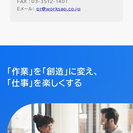
FAX : 03-3512-1401
Eメール：
pr@worksap.co.jp
「作業」を「創造」に変え、
「仕事」を楽しくする