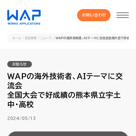
お問い合わせ
お問い合わせ
ホーム
会社情報
ニュース
WAPの海外技術者、AIテーマに交流会全国大会で好成績の
製品
お知らせ
HUE 機能一覧
WAPの海外技術者、AIテーマに交
流会
サービス
全国大会で好成績の熊本県立宇土
中・高校
OXYGラインナップ
2024/05/13
事例