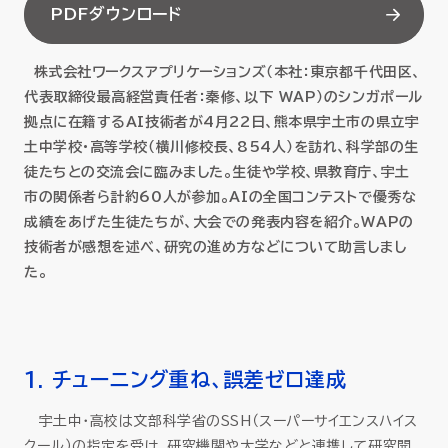
PDFダウンロード
セミナー
株式会社ワークスアプリケーションズ（本社：東京都千代田区、
お役立ち情報
代表取締役最高経営責任者：秦修、以下 WAP）のシンガポール
拠点に在籍するAI技術者が4月22日、熊本県宇土市の県立宇
採用
土中学校・高等学校（横川修校長、854人）を訪れ、科学部の生
徒たちとの交流会に臨みました。生徒や学校、県教育庁、宇土
会社情報
市の関係者ら計約60人が参加。AIの全国コンテストで優秀な
成績をあげた生徒たちが、大会での発表内容を紹介。WAPの
技術者が感想を述べ、研究の進め方などについて助言しまし
た。
資料ダウンロード
EN
1. チューニング重ね、誤差ゼロ達成
宇土中・高校は文部科学省のSSH（スーパーサイエンスハイス
クール）の指定を受け、研究機関や大学などと連携して研究開