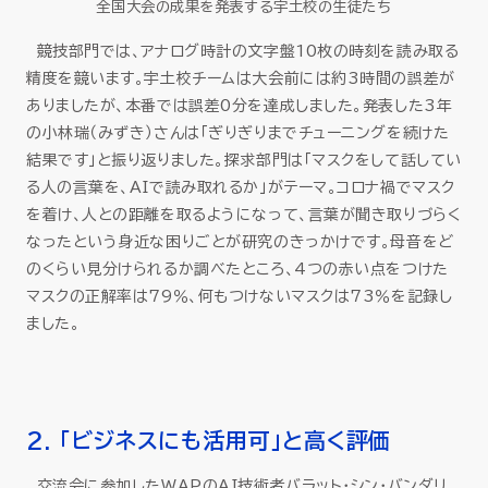
全国大会の成果を発表する宇土校の生徒たち
競技部門では、アナログ時計の文字盤10枚の時刻を読み取る
精度を競います。宇土校チームは大会前には約3時間の誤差が
ありましたが、本番では誤差0分を達成しました。発表した3年
の小林瑞（みずき）さんは「ぎりぎりまでチューニングを続けた
結果です」と振り返りました。探求部門は「マスクをして話してい
る人の言葉を、AIで読み取れるか」がテーマ。コロナ禍でマスク
を着け、人との距離を取るようになって、言葉が聞き取りづらく
なったという身近な困りごとが研究のきっかけです。母音をど
のくらい見分けられるか調べたところ、4つの赤い点をつけた
マスクの正解率は79％、何もつけないマスクは73％を記録し
ました。
2. 「ビジネスにも活用可」と高く評価
交流会に参加したWAPのAI技術者バラット・シン・バンダリ