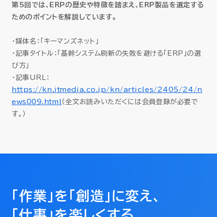
第5回では、ERPの歴史や特徴を踏まえ、ERP製品を選定する
セミナー
ためのポイントを解説しています。
お役立ち情報
・媒体名：「キーマンズネット」
・記事タイトル：「基幹システム刷新の失敗を避ける「ERP」の選
採用
び方」
・記事URL：
https://kn.itmedia.co.jp/kn/articles/2405/24/n
会社情報
ews009.html
（全文お読みいただくには会員登録が必要で
す。）
資料ダウンロード
EN
「作業」を「創造」に変え、
「仕事」を楽しくする