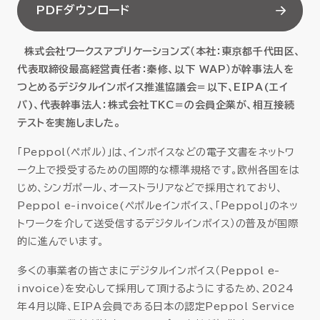
PDFダウンロード
セミナー
株式会社ワークスアプリケーションズ（本社：東京都千代田区、
お役立ち情報
代表取締役最高経営責任者：秦修、以下 WAP）が幹事法人を
つとめるデジタルインボイス推進協議会＝以下、EIPA(エイ
採用
パ)、代表幹事法人：株式会社TKC＝の会員企業が、相互接続
テストを実施しました。
会社情報
「Peppol（ペポル）」は、インボイスなどの電子文書をネットワ
ーク上で授受するための国際的な標準規格です。欧州各国をは
じめ、シンガポール、オーストラリアなどで採用されており、
資料ダウンロード
Peppol e-invoice(ペポルｅインボイス、「Peppol」のネッ
トワークを介して送受信するデジタルインボイス）の普及が国際
的に進んでいます。
EN
多くの事業者の皆さまにデジタルインボイス（Peppol e-
invoice）を安心して採用して頂けるようにするため、2024
年4月以降、EIPA会員である日本の認定Peppol Service