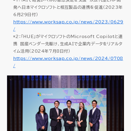
*1：：AIで経営レベルの意思決定を支援 次世代型ERP開
発へ日本マイクロソフトと相互製品の連携を促進（2023年
6月29日付）
https://www.worksap.co.jp/news/2023/0629
/
*2：「HUE」がマイクロソフトのMicrosoft Copilotと連
携 国産ベンダー先駆け、生成AIで企業内データをリアルタ
イム活用（2024年7月8日付）
https://www.worksap.co.jp/news/2024/0708
/