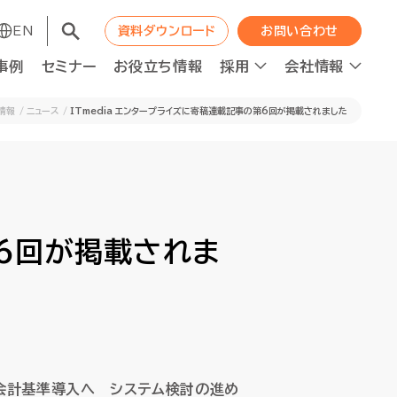
EN
EN
資料ダウンロード
資料ダウンロード
お問い合わせ
お問い合わせ
事例
事例
セミナー
セミナー
お役立ち情報
お役立ち情報
採用
採用
会社情報
会社情報
情報
ニュース
ITmedia エンタープライズに寄稿連載記事の第6回が掲載されました
コンサルティング
コンサルティング
職種紹介
WAPの成長エンジン
職種紹介
WAPの成長エンジン
第6回が掲載されま
ット
ット
人材の最適配置
人材の最適配置
ニュース
ニュース
経営分析強化
経営分析強化
人的資本投資×企業価値向上
人的資本投資×企業価値向上
ロジェクト進捗管理
ロジェクト進捗管理
資本コスト経営推進
資本コスト経営推進
ース会計基準導入へ システム検討の進め
F2Sシステムデザイン
F2Sシステムデザイン