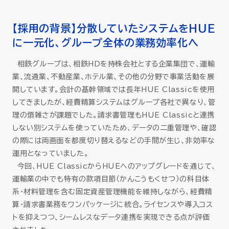
【採用の背景】分散していたシステムをHUE
に一元化、グループ全体の業務効率化へ
相鉄グループは、相鉄HDを持株会社とする企業集団で、運輸
業、流通業、不動産業、ホテル業、その他の分野で事業活動を展
開しています。会計の基幹領域では長年HUE Classicを使用
してきましたが、経費精算システムはグループ各社で異なり、管
理の煩雑さが課題でした。請求書管理もHUE Classicと連携
しない別システムを使っていたため、データの二重管理や、確認
の際には両画面を都度切り替えるなどの手間が生じ、非効率な
運用となっていました。
今回、HUE ClassicからHUEへのアップグレードを通じて、
運輸業の中でも特有の款項目節（かんこうもくせつ）の科目体
系・材料管理を含む固定資産管理機能を維持しながら、経費精
算・請求書業務をワンパッケージに統合。ライセンスや導入コス
トを抑えつつ、シームレスなデータ連携を実現できる点が評価