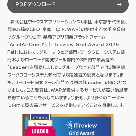
PDFダウンロード
セミナー
株式会社ワークスアプリケーションズ（本社：東京都千代田区、
お役立ち情報
代表取締役CEO：秦修 以下、WAP）の提供する大手企業向
けグループウェア・業務アプリ開発プラットフォーム
採用
「ArielAirOne」が、「ITreview Grid Award 2025
Fall」において、グループウェア部門・ワークフローシステム部
会社情報
門およびローコード開発ツール部門の3部門で最高位の
「Leader」を獲得しました。グループウェア部門では3期連続、
ワークフローシステム部門では8期連続の受賞となります。ま
た、ローコード開発ツール部門では初の「Leader」の選出とな
資料ダウンロード
りました。この受賞は、WAPが提供するサービスが高い満足度
を得ていることを示しています。今後も、より多くのユーザー
に向けて質の高いサービスを提供していくことを目指します。
EN