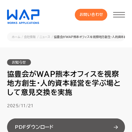
お問い合わせ
お問い合わせ
ホーム
会社情報
ニュース
協豊会がWAP熊本オフィスを視察地方創生・人的資本経営
製品
お知らせ
HUE 機能一覧
協豊会がWAP熊本オフィスを視察
地方創生・人的資本経営を学ぶ場と
サービス
して意見交換を実施
OXYGラインナップ
2025/11/21
事例
PDFダウンロード