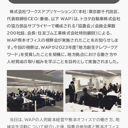
セミナー
株式会社ワークスアプリケーションズ（本社：東京都千代田区、
代表取締役CEO：秦修、以下 WAP）は、トヨタ自動車株式会社
お役立ち情報
の協力部品サプライヤーで構成される「協豊会」（会員企業数
200社超、会長：住友ゴム工業株式会社特別顧問）による、
採用
WAP熊本オフィスの視察会が実施されたことをお知らせしま
す。今回の視察は、WAPが2023年度「地方創生テレワークア
ワード」を受賞したことを契機に、地方拠点における働き方や
会社情報
人材育成の取り組みを学ぶことを目的として実施されました。
資料ダウンロード
EN
当日は、WAPの人的資本経営や熊本オフィスでの働き方、地
域共生活動について紹介した後、協豊会参加者と熊本オフィス