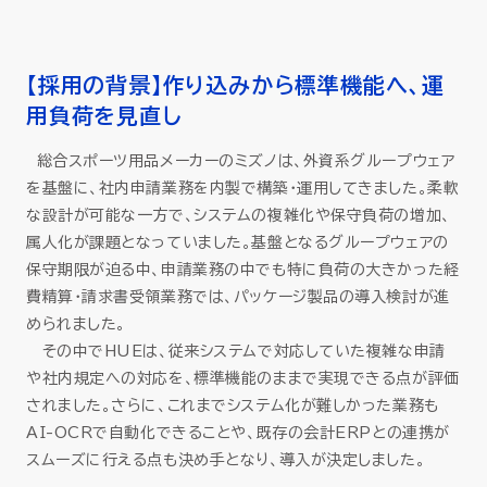
【採用の背景】作り込みから標準機能へ、運
用負荷を見直し
総合スポーツ用品メーカーのミズノは、外資系グループウェア
を基盤に、社内申請業務を内製で構築・運用してきました。柔軟
な設計が可能な一方で、システムの複雑化や保守負荷の増加、
属人化が課題となっていました。基盤となるグループウェアの
保守期限が迫る中、申請業務の中でも特に負荷の大きかった経
費精算・請求書受領業務では、パッケージ製品の導入検討が進
められました。
その中でHUEは、従来システムで対応していた複雑な申請
や社内規定への対応を、標準機能のままで実現できる点が評価
されました。さらに、これまでシステム化が難しかった業務も
AI-OCRで自動化できることや、既存の会計ERPとの連携が
スムーズに行える点も決め手となり、導入が決定しました。