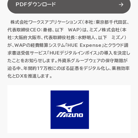
PDFダウンロード
セミナー
株式会社ワークスアプリケーションズ（本社：東京都千代田区、
お役立ち情報
代表取締役CEO：秦修、以下 WAP）は、ミズノ株式会社（本
社：大阪府大阪市、代表取締役社長：水野明人、以下 ミズノ）
採用
が、WAPの経費精算システム「HUE Expense」とクラウド請
求書送受信サービス「HUEデジタルインボイス」の導入を決定し
会社情報
たことをお知らせします。外資系グループウェアの保守期限が
迫る中、年間約17万枚にのぼる証憑をデジタル化し、業務効率
化とDXを推進します。
資料ダウンロード
EN