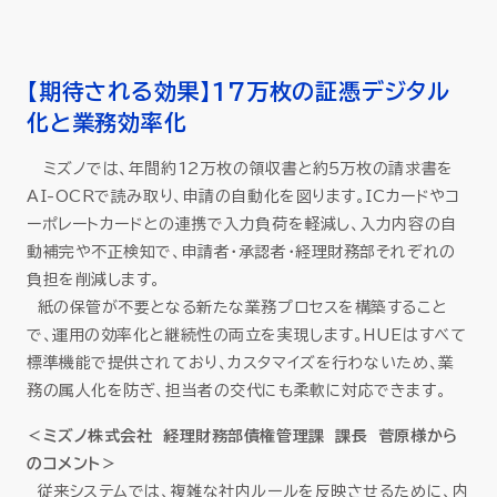
【期待される効果】17万枚の証憑デジタル
化と業務効率化
ミズノでは、年間約12万枚の領収書と約5万枚の請求書を
AI-OCRで読み取り、申請の自動化を図ります。ICカードやコ
ーポレートカードとの連携で入力負荷を軽減し、入力内容の自
動補完や不正検知で、申請者・承認者・経理財務部それぞれの
負担を削減します。
紙の保管が不要となる新たな業務プロセスを構築すること
で、運用の効率化と継続性の両立を実現します。HUEはすべて
標準機能で提供されており、カスタマイズを行わないため、業
務の属人化を防ぎ、担当者の交代にも柔軟に対応できます。
＜ミズノ株式会社 経理財務部債権管理課 課長 菅原様から
のコメント＞
従来システムでは、複雑な社内ルールを反映させるために、内