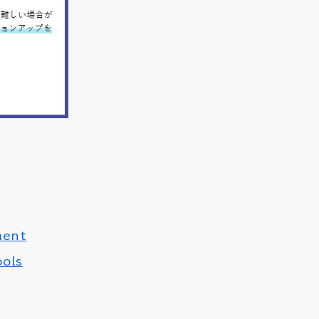
ment
ools