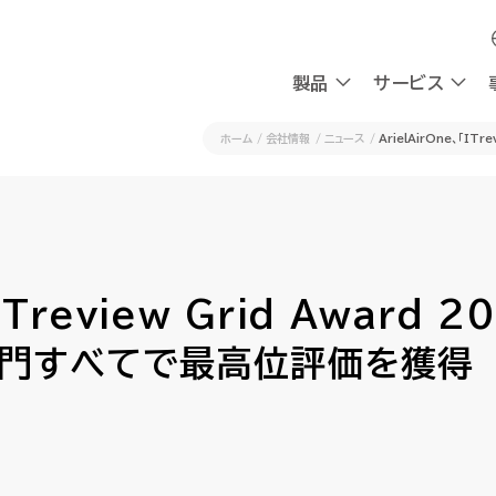
製品
製品
サービス
サービス
ホーム
会社情報
ニュース
ArielAirOne、「I
採用
会社情報
採用
会社情報
OXYG
OXYG
社員インタビュー
私たちの想い
社員インタビュー
私たちの想い
リサーチ
リサーチ
AIエージェント
AIエージェント
働く環境
理念
働く環境
理念
ITreview Grid Award 2
AIシンクタンク
AIシンクタンク
組み込み型AI
組み込み型AI
チャットボ
チャットボ
採用情報
CEOメッセージ
採用情報
CEOメッセージ
会社概要
会社概要
4部門すべてで最高位評価を獲得
請求書送受信
請求書送受信
デジタルワークフォース
デジタルワークフォース
ビジネスプラットフォーム
ビジネスプラットフォーム
計
計
AI-Native BPR
AI-Native BPR
業務アプリ開発プラットフォーム
業務アプリ開発プラットフォーム
プ
プ
DWaaS
DWaaS
ノーコード・ワークフロー
ノーコード・ワークフロー