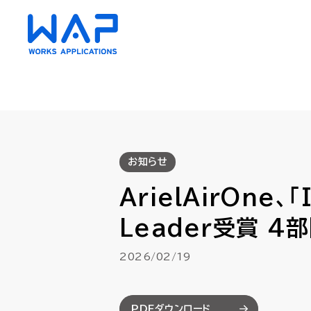
HUE
HUE
お知らせ
AC（会計）
AC（会計）
ArielAirOne、「
財務会計・管理会計
財務会計・管理会計
資金管理
資金管理
Leader受賞 
債権・債務管理
債権・債務管理
クラウド
クラウド
2026/02/19
固定資産管理
固定資産管理
リース会
リース会
経費精算
経費精算
PDFダウンロード