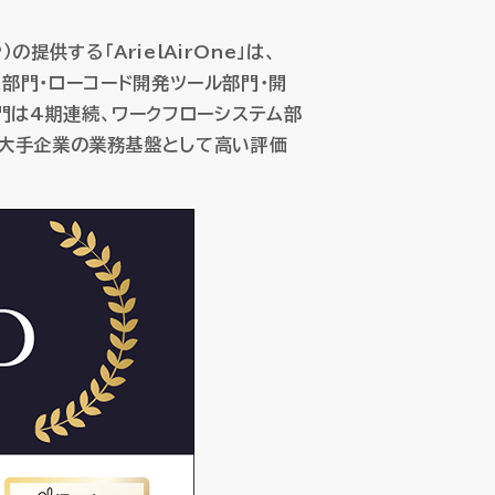
供する「ArielAirOne」は、
ステム部門・ローコード開発ツール部門・開
子データ管理
子データ管理
部門は4期連続、ワークフローシステム部
eが大手企業の業務基盤として高い評価
ス
ス
ssic Cloud
ssic Cloud
製品サポート
製品サポート
パートナープログラム
パートナープログラム