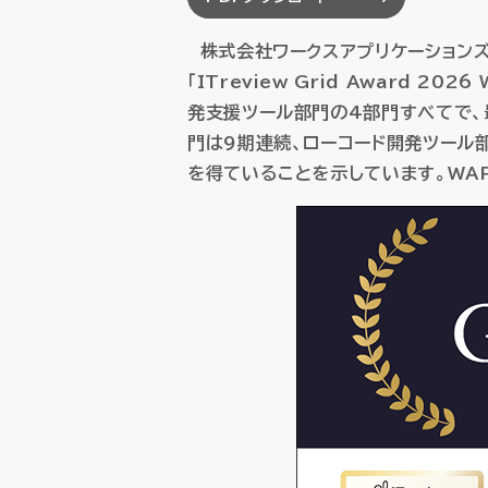
SCM（サプライチェーン
SCM（サプライチェーン
株式会社ワークスアプリケーションズ（本
購買・調達管理
購買・調達管理
プロジェ
プロジェ
「ITreview Grid Award 
販売管理
販売管理
賃貸不動
賃貸不動
発支援ツール部門の4部門すべてで、最
製造原価管理
製造原価管理
門は9期連続、ローコード開発ツール部
を得ていることを示しています。WA
HUEの想い
HUEの想い