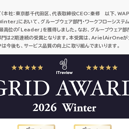
）
）
AI-SIS/ラボ開発
AI-SIS/ラボ開発
データプラットフォーム
データプラットフォーム
社：東京都千代田区、代表取締役CEO：秦修 以下、WAP）の提
クト収支管理
クト収支管理
2026 Winter」において、グループウェア部門・ワークフローシ
データウェアハウス・MDM
データウェアハウス・MDM
証憑電
証憑電
産管理
産管理
高位の「Leader」を獲得しました。なお、グループウェア
門は2期連続の受賞となります。本受賞は、ArielAirOn
マネージドクラウドサービ
マネージドクラウドサービ
Pは今後も、サービス品質の向上に取り組んでまいります。
HUE クラウドサービス
HUE クラウドサービス
HUE Cla
HUE Cla
HUEのAI機能
HUEのAI機能
ソリューション
ソリューション