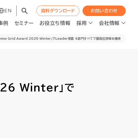
EN
EN
資料ダウンロード
資料ダウンロード
お問い合わせ
お問い合わせ
事例
事例
セミナー
セミナー
お役立ち情報
お役立ち情報
採用
採用
会社情報
会社情報
Treview Grid Award 2026 Winter」でLeader受賞 4部門すべてで最高位評価を獲得
コンサルティング
コンサルティング
職種紹介
WAPの成長エンジン
職種紹介
WAPの成長エンジン
026 Winter」で
ット
ット
人材の最適配置
人材の最適配置
ニュース
ニュース
経営分析強化
経営分析強化
人的資本投資×企業価値向上
人的資本投資×企業価値向上
ロジェクト進捗管理
ロジェクト進捗管理
資本コスト経営推進
資本コスト経営推進
F2Sシステムデザイン
F2Sシステムデザイン