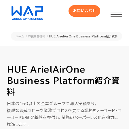
お問い合わせ
お問い合わせ
ホーム
お役立ち情報
HUE ArielAirOne Business Platform紹介資料
製品
HUE 機能一覧
HUE ArielAirOne
Business Platform紹介資
サービス
料
OXYGラインナップ
日本の150以上の企業グループに導入実績あり。
複雑な決裁フローや業務プロセスを要する業務もノーコード・ロ
事例
ーコードの開発基盤を提供し、業務のペーパーレス化を強力に
推進します。