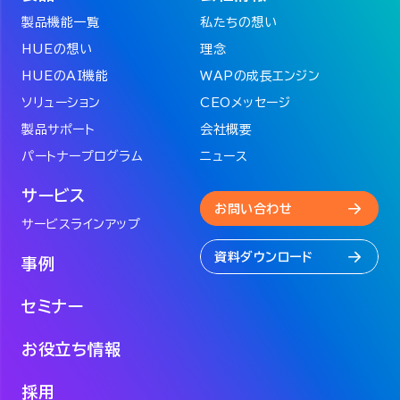
製品機能一覧
私たちの想い
HUEの想い
理念
HUEのAI機能
WAPの成長エンジン
ソリューション
CEOメッセージ
製品サポート
会社概要
パートナープログラム
ニュース
サービス
お問い合わせ
サービスラインアップ
資料ダウンロード
事例
セミナー
お役立ち情報
採用