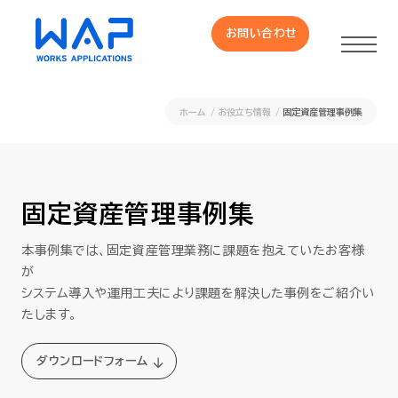
お問い合わせ
お問い合わせ
ホーム
お役立ち情報
固定資産管理事例集
製品
HUE 機能一覧
固定資産管理事例集
本事例集では、固定資産管理業務に課題を抱えていたお客様
サービス
が
システム導入や運用工夫により課題を解決した事例をご紹介い
OXYGラインナップ
たします。
事例
ダウンロードフォーム