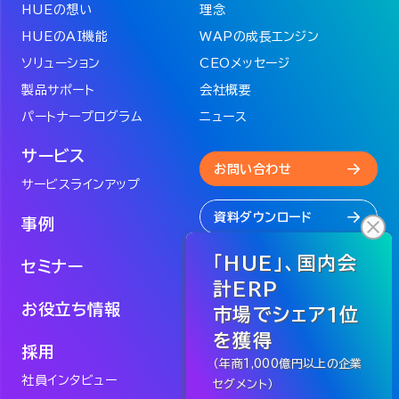
HUEの想い
理念
HUEのAI機能
WAPの成長エンジン
ソリューション
CEOメッセージ
製品サポート
会社概要
パートナープログラム
ニュース
サービス
お問い合わせ
サービスラインアップ
資料ダウンロード
事例
セミナー
お役立ち情報
採用
社員インタビュー