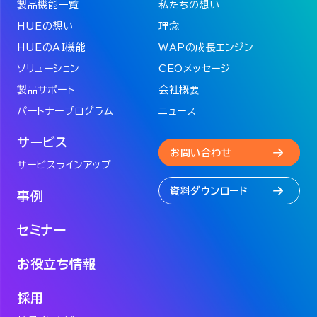
製品機能一覧
私たちの想い
HUEの想い
理念
HUEのAI機能
WAPの成長エンジン
ソリューション
CEOメッセージ
製品サポート
会社概要
パートナープログラム
ニュース
サービス
お問い合わせ
サービスラインアップ
資料ダウンロード
事例
セミナー
お役立ち情報
採用