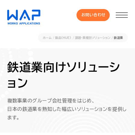
お問い合わせ
お問い合わせ
ホーム
製品(HUE)
課題・業種別ソリューション
鉄道業
製品
鉄道業向けソリューシ
HUE 機能一覧
ョン
サービス
複数事業のグループ会社管理をはじめ、
OXYGラインナップ
日本の鉄道業を熟知した幅広いソリューションを提供し
ます。
事例