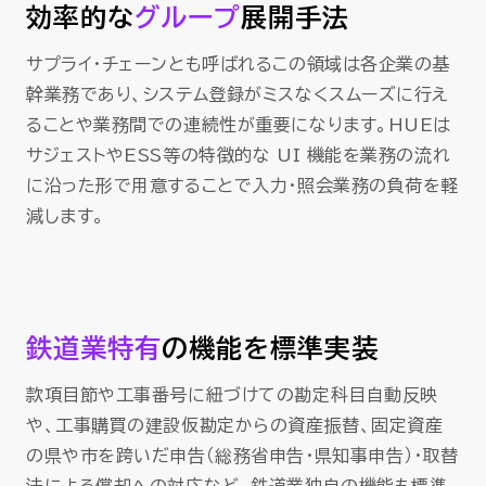
効率的な
グループ
展開手法
サプライ・チェーンとも呼ばれるこの領域は各企業の基
幹業務であり、システム登録がミスなくスムーズに行え
ることや業務間での連続性が重要になります。HUEは
サジェストやESS等の特徴的な UI 機能を業務の流れ
に沿った形で用意することで入力・照会業務の負荷を軽
減します。
鉄道業特有
の機能を標準実装
款項目節や工事番号に紐づけての勘定科目自動反映
や、工事購買の建設仮勘定からの資産振替、固定資産
の県や市を跨いだ申告（総務省申告・県知事申告）・取替