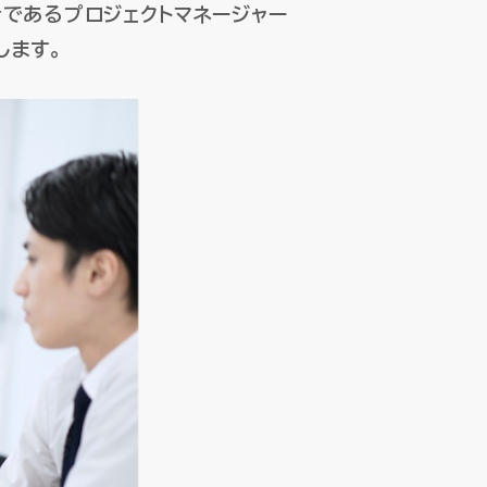
者であるプロジェクトマネージャー
します。
子データ管理
子データ管理
ス
ス
ssic Cloud
ssic Cloud
製品サポート
製品サポート
パートナープログラム
パートナープログラム