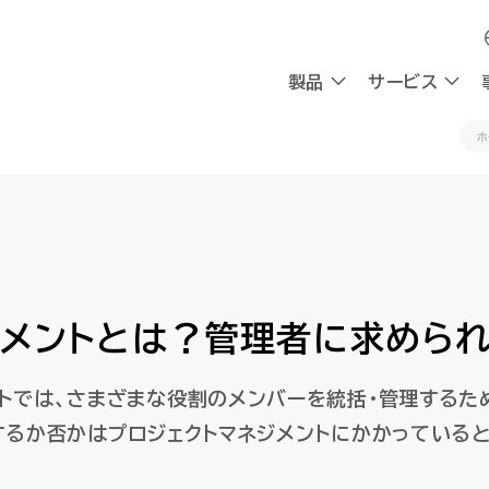
製品
製品
サービス
サービス
ホ
採用
会社情報
採用
会社情報
OXYG
OXYG
社員インタビュー
私たちの想い
社員インタビュー
私たちの想い
リサーチ
リサーチ
AIエージェント
AIエージェント
働く環境
理念
働く環境
理念
ジメントとは？管理者に求めら
AIシンクタンク
AIシンクタンク
組み込み型AI
組み込み型AI
チャットボ
チャットボ
採用情報
CEOメッセージ
採用情報
CEOメッセージ
会社概要
会社概要
請求書送受信
請求書送受信
デジタルワークフォース
デジタルワークフォース
ビジネスプラットフォーム
ビジネスプラットフォーム
トでは、さまざまな役割のメンバーを統括・管理するた
計
計
するか否かはプロジェクトマネジメントにかかっている
AI-Native BPR
AI-Native BPR
業務アプリ開発プラットフォーム
業務アプリ開発プラットフォーム
プ
プ
DWaaS
DWaaS
ノーコード・ワークフロー
ノーコード・ワークフロー