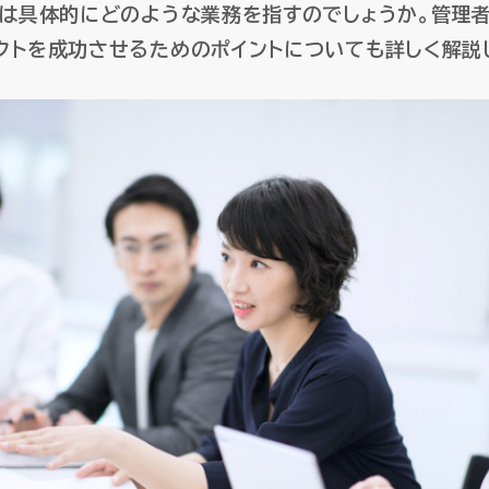
とは具体的にどのような業務を指すのでしょうか。管理
）
）
AI-SIS/ラボ開発
AI-SIS/ラボ開発
データプラットフォーム
データプラットフォーム
クトを成功させるためのポイントについても詳しく解説
クト収支管理
クト収支管理
データウェアハウス・MDM
データウェアハウス・MDM
証憑電
証憑電
産管理
産管理
マネージドクラウドサービ
マネージドクラウドサービ
HUE クラウドサービス
HUE クラウドサービス
HUE Cla
HUE Cla
HUEのAI機能
HUEのAI機能
ソリューション
ソリューション