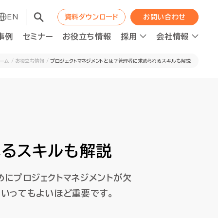
EN
EN
資料ダウンロード
資料ダウンロード
お問い合わせ
お問い合わせ
事例
事例
セミナー
セミナー
お役立ち情報
お役立ち情報
採用
採用
会社情報
会社情報
ーム
お役立ち情報
プロジェクトマネジメントとは？管理者に求められるスキルも解説
コンサルティング
コンサルティング
職種紹介
WAPの成長エンジン
職種紹介
WAPの成長エンジン
れるスキルも解説
ット
ット
人材の最適配置
人材の最適配置
ニュース
ニュース
経営分析強化
経営分析強化
めにプロジェクトマネジメントが欠
人的資本投資×企業価値向上
人的資本投資×企業価値向上
といってもよいほど重要です。
ロジェクト進捗管理
ロジェクト進捗管理
資本コスト経営推進
資本コスト経営推進
F2Sシステムデザイン
F2Sシステムデザイン