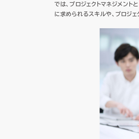
では、プロジェクトマネジメント
SCM（サプライチェーン
SCM（サプライチェーン
に求められるスキルや、プロジェ
購買・調達管理
購買・調達管理
プロジェ
プロジェ
販売管理
販売管理
賃貸不動
賃貸不動
製造原価管理
製造原価管理
HUEの想い
HUEの想い