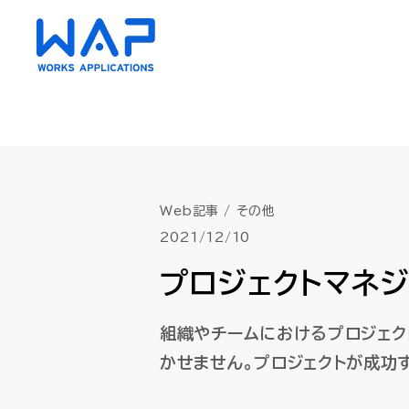
HUE
HUE
Web記事
その他
2021/12/10
AC（会計）
AC（会計）
プロジェクトマネ
財務会計・管理会計
財務会計・管理会計
資金管理
資金管理
債権・債務管理
債権・債務管理
クラウド
クラウド
組織やチームにおけるプロジェク
固定資産管理
固定資産管理
リース会
リース会
かせません。プロジェクトが成功
経費精算
経費精算