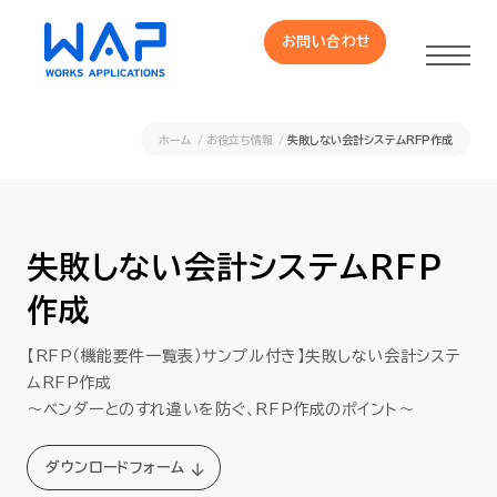
お問い合わせ
お問い合わせ
ホーム
お役立ち情報
失敗しない会計システムRFP作成
製品
HUE 機能一覧
失敗しない会計システムRFP
作成
サービス
【RFP（機能要件一覧表）サンプル付き】失敗しない会計システ
OXYGラインナップ
ムRFP作成
～ベンダーとのすれ違いを防ぐ、RFP作成のポイント～
事例
ダウンロードフォーム