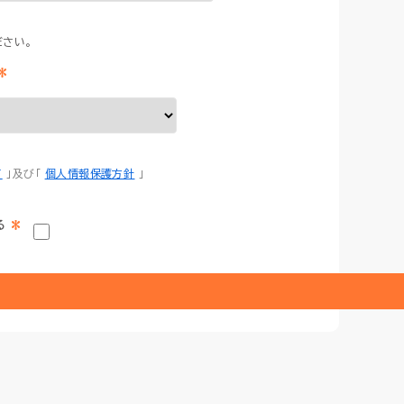
、
さい。
*
て
」及び「
個人情報保護方針
」
*
る