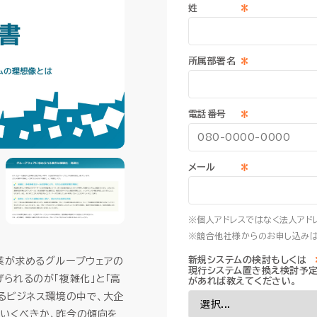
*
姓
）
）
AI-SIS/ラボ開発
AI-SIS/ラボ開発
データプラットフォーム
データプラットフォーム
クト収支管理
クト収支管理
データウェアハウス・MDM
データウェアハウス・MDM
証憑電
証憑電
*
産管理
産管理
所属部署名
マネージドクラウドサービ
マネージドクラウドサービ
*
電話番号
HUE クラウドサービス
HUE クラウドサービス
HUE Cla
HUE Cla
*
メール
HUEのAI機能
HUEのAI機能
ソリューション
ソリューション
※個人アドレスではなく法人アド
※競合他社様からのお申し込みは
新規システムの検討もしくは
業が求めるグループウェアの
現行システム置き換え検討予
られるのが「複雑化」と「高
があれば教えてください。
するビジネス環境の中で、大企
いくべきか、昨今の傾向を