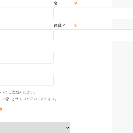
*
名
子データ管理
子データ管理
*
役職名
ス
ス
ssic Cloud
ssic Cloud
製品サポート
製品サポート
パートナープログラム
パートナープログラム
レスでご登録ください。
お断りさせていただいております。
*
定