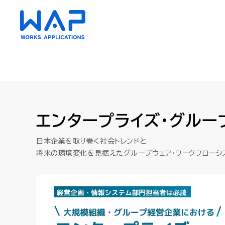
HUE
HUE
エンタープライズ・グルー
AC（会計）
AC（会計）
日本企業を取り巻く社会トレンドと
財務会計・管理会計
財務会計・管理会計
資金管理
資金管理
将来の環境変化を見据えたグループウェア・ワークフローシ
債権・債務管理
債権・債務管理
クラウド
クラウド
固定資産管理
固定資産管理
リース会
リース会
経費精算
経費精算