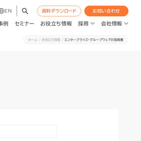
EN
EN
資料ダウンロード
資料ダウンロード
お問い合わせ
お問い合わせ
事例
事例
セミナー
セミナー
お役立ち情報
お役立ち情報
採用
採用
会社情報
会社情報
ホーム
お役立ち情報
エンタープライズ・グループウェアの指南書
コンサルティング
コンサルティング
職種紹介
WAPの成長エンジン
職種紹介
WAPの成長エンジン
ット
ット
人材の最適配置
人材の最適配置
ニュース
ニュース
経営分析強化
経営分析強化
人的資本投資×企業価値向上
人的資本投資×企業価値向上
ロジェクト進捗管理
ロジェクト進捗管理
資本コスト経営推進
資本コスト経営推進
F2Sシステムデザイン
F2Sシステムデザイン