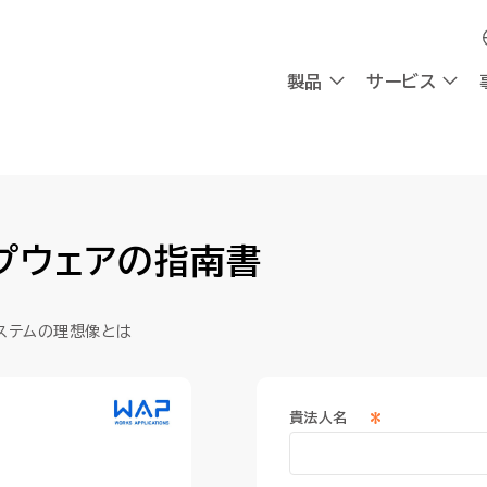
製品
製品
サービス
サービス
採用
会社情報
採用
会社情報
OXYG
OXYG
プウェアの指南書
社員インタビュー
私たちの想い
社員インタビュー
私たちの想い
リサーチ
リサーチ
AIエージェント
AIエージェント
働く環境
理念
働く環境
理念
AIシンクタンク
AIシンクタンク
組み込み型AI
組み込み型AI
チャットボ
チャットボ
ステムの理想像とは
採用情報
CEOメッセージ
採用情報
CEOメッセージ
会社概要
会社概要
請求書送受信
請求書送受信
デジタルワークフォース
デジタルワークフォース
ビジネスプラットフォーム
ビジネスプラットフォーム
計
計
*
貴法人名
AI-Native BPR
AI-Native BPR
業務アプリ開発プラットフォーム
業務アプリ開発プラットフォーム
プ
プ
DWaaS
DWaaS
ノーコード・ワークフロー
ノーコード・ワークフロー