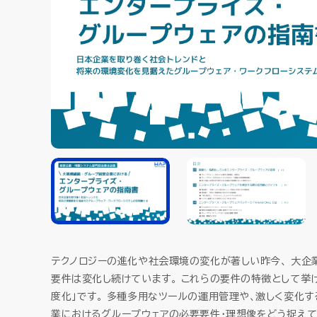
SCM（サプライチェーン
SCM（サプライチェーン
購買・調達管理
購買・調達管理
プロジェ
プロジェ
販売管理
販売管理
賃貸不動
賃貸不動
製造原価管理
製造原価管理
HUEの想い
HUEの想い
テクノロジーの進化や社会環境の変化が著しい昨今、 大企
要件は変化し続けています。 これらの要件の特徴として挙げ
度化」です。 多種多用なツールの運用管理や、激しく変化
業におけるグループウェアの必要要件・理想像をどう捉えて