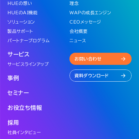
HUEの想い
理念
HUEのAI機能
WAPの成長エンジン
ソリューション
CEOメッセージ
製品サポート
会社概要
パートナープログラム
ニュース
サービス
お問い合わせ
サービスラインアップ
資料ダウンロード
事例
セミナー
お役立ち情報
採用
社員インタビュー