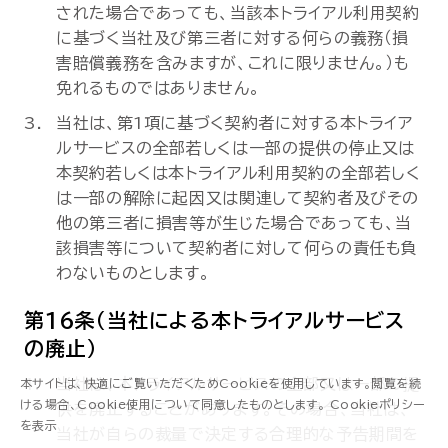
された場合であっても、当該本トライアル利用契約
に基づく当社及び第三者に対する何らの義務（損
害賠償義務を含みますが、これに限りません。）も
免れるものではありません。
当社は、第1項に基づく契約者に対する本トライア
ルサービスの全部若しくは一部の提供の停止又は
本契約若しくは本トライアル利用契約の全部若しく
は一部の解除に起因又は関連して契約者及びその
他の第三者に損害等が生じた場合であっても、当
該損害等について契約者に対して何らの責任も負
わないものとします。
第16条（当社による本トライアルサービス
の廃止）
当社は、本トライアルサービスの全部又は一部の提
本サイトは、快適にご覧いただくためCookieを使用しています。閲覧を続
ける場合、Cookie使用について同意したものとします。
Cookieポリシー
供を廃止することがあります。その場合、当社は、
資料ダウンロード
を表示
当社が自らの裁量で決定する合理的な予告期間を