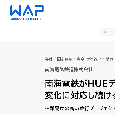
ホーム
HUE
HUE
会計 / 固定資産 / 資金・財務管理 / 購買
AC（会計）
AC（会計）
南海電気鉄道株式会社
財務会計・管理会計
財務会計・管理会計
資金管理
資金管理
南海電鉄がHUEデ
債権・債務管理
債権・債務管理
クラウド
クラウド
変化に対応し続け
固定資産管理
固定資産管理
リース会
リース会
経費精算
経費精算
～難易度の高い並行プロジェク