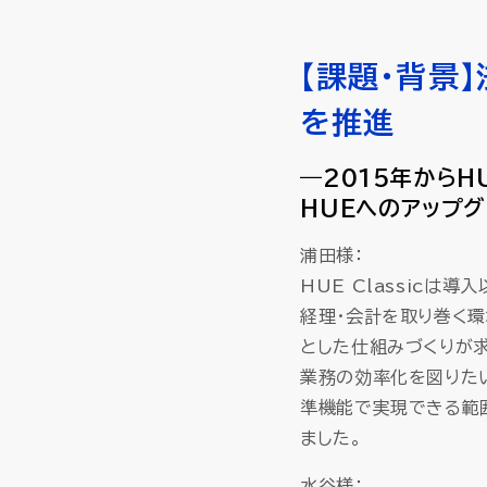
【課題
・背景
を推進
―2015年からH
HUEへのアップ
浦田様：
HUE Classic
経理・会計を取り巻く
とした仕組みづくりが
業務の効率化を図りた
準機能で実現できる範
ました。
水谷様：