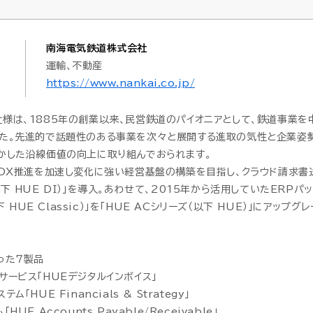
）
）
AI-SIS/ラボ開発
AI-SIS/ラボ開発
データプラットフォーム
データプラットフォーム
クト収支管理
クト収支管理
南海電気鉄道株式会社
データウェアハウス・MDM
データウェアハウス・MDM
証憑電
証憑電
産管理
産管理
運輸、不動産
https://www.nankai.co.jp/
マネージドクラウドサービ
マネージドクラウドサービ
HUE クラウドサービス
HUE クラウドサービス
HUE Cla
HUE Cla
様は、1885年の創業以来、民営鉄道のパイオニアとして、鉄道事業を
した。先進的で話題性のある事業を次々と展開する進取の気性と企業姿
かした沿線価値の向上に取り組んでおられます。
、DX推進を加速し変化に強い経営基盤の構築を目指し、クラウド請求書
HUEのAI機能
HUEのAI機能
ソリューション
ソリューション
下 HUE DI）」を導入。あわせて、2015年から活用していたERPパッ
以下 HUE Classic）」を「HUE ACシリーズ（以下 HUE）」にアップ
った7製品
サービス「HUEデジタルインボイス」
「HUE Financials & Strategy」
UE Accounts Payable/Receivable」