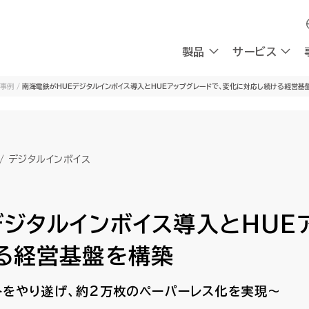
製品
製品
サービス
サービス
事例
南海電鉄がHUEデジタルインボイス導入とHUEアップグレードで、変化に対応し続ける経営
採用
会社情報
採用
会社情報
OXYG
OXYG
 / デジタルインボイス
社員インタビュー
私たちの想い
社員インタビュー
私たちの想い
リサーチ
リサーチ
AIエージェント
AIエージェント
働く環境
理念
働く環境
理念
AIシンクタンク
AIシンクタンク
組み込み型AI
組み込み型AI
チャットボ
チャットボ
採用情報
CEOメッセージ
採用情報
CEOメッセージ
会社概要
会社概要
ジタルインボイス導入とHUE
請求書送受信
請求書送受信
デジタルワークフォース
デジタルワークフォース
ビジネスプラットフォーム
ビジネスプラットフォーム
る経営基盤を構築
計
計
AI-Native BPR
AI-Native BPR
業務アプリ開発プラットフォーム
業務アプリ開発プラットフォーム
プ
プ
トをやり遂げ、約2万枚のペーパーレス化を実現～
DWaaS
DWaaS
ノーコード・ワークフロー
ノーコード・ワークフロー