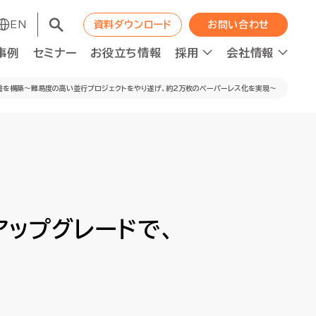
EN
EN
資料ダウンロード
資料ダウンロード
お問い合わせ
お問い合わせ
事例
事例
セミナー
セミナー
お役立ち情報
お役立ち情報
採用
採用
会社情報
会社情報
基盤を構築～難易度の高い並行プロジェクトをやり遂げ、約2万枚のペーパーレス化を実現～
コンサルティング
コンサルティング
職種紹介
WAPの成長エンジン
職種紹介
WAPの成長エンジン
ット
ット
人材の最適配置
人材の最適配置
ニュース
ニュース
アップグレードで、
経営分析強化
経営分析強化
人的資本投資×企業価値向上
人的資本投資×企業価値向上
ロジェクト進捗管理
ロジェクト進捗管理
資本コスト経営推進
資本コスト経営推進
F2Sシステムデザイン
F2Sシステムデザイン