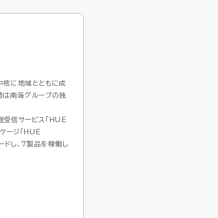
子データ管理
子データ管理
ス
ス
ssic Cloud
ssic Cloud
中核に地域とともに成
勢は南海グループの独
送受信サービス「HUE
製品サポート
製品サポート
パートナープログラム
パートナープログラム
ケージ「HUE
グレードし、7製品を稼働し