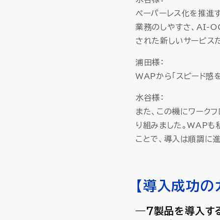
ペーパーレス化を推進
業務のしやすさ、AI-
された新しいサービス
浦田様：
WAPから「スピード感
水谷様：
また、この機にワーク
り組みました。WAP
ことで、導入は順調に
【
導入
成功の
―7製品を導入す