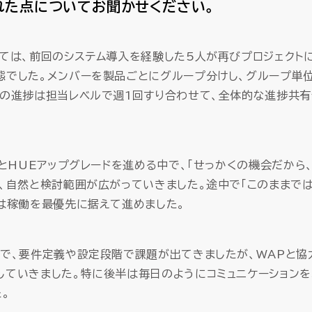
れた点についてお聞かせください。
しては、前回のシステム導入を経験した5人が再びプロジェクト
態でした。メンバーを製品ごとにグループ分けし、グループ単位
プの進捗は担当レベルで週1回すり合わせて、全体的な進捗共
入とHUEアップグレードを進める中で、「せっかくの機会だから
り、自然と検討範囲が広がっていきました。途中で「このままで
ずは稼働を最優先に据えて進めました。
中で、要件定義や設定段階で課題が出てきましたが、WAPと協
していきました。特に後半は毎日のようにコミュニケーションを
。