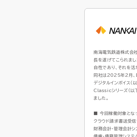
SCM（サプライチェーン
SCM（サプライチェーン
購買・調達管理
購買・調達管理
プロジェ
プロジェ
販売管理
販売管理
賃貸不動
賃貸不動
製造原価管理
製造原価管理
南海電気鉄道株式会社
長を遂げてこられま
自性であり、それを活
同社は2025年2月
HUEの想い
HUEの想い
デジタルインボイス（以
Classicシリーズ（
ました。
■ 今回稼働対象とな
クラウド請求書送受信
財務会計・管理会計システム
債権・債務管理システム「H