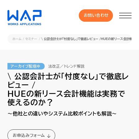
お問い合わせ
お問い合わせ
ホーム
セミナー
\ 公認会計士が「忖度なし」で徹底レビュー /HUEの新リース会計機能
製品
アーカイブ配信中
法改正／トレンド解説
HUE 機能一覧
\ 公認会計士が「忖度なし」で徹底レ
ビュー /
サービス
HUEの新リース会計機能は実務で
使えるのか？
OXYGラインナップ
～他社との違いやシステム比較ポイントも解説～
事例
お申込みフォーム