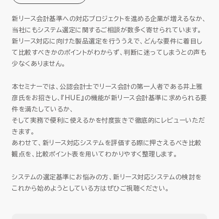
セミナー
新リース会計基準への対応プロジェクトを進める企業が増えるなか、
当社にもシステム選定に関するご相談が数多く寄せられています。
お役立ち情報
新リース対応に向けた製品選定を行ううえで、どんな要件に着目し
て比較すべきかのポイントがわからず、判断に迷ってしまうとの声も
少なくありません。
採用
本セミナーでは、公認会計士でリース会計の第一人者である井上雅
会社情報
彦氏をお招きし、『HUE』の機能が新リース会計基準に求められる要
件を満たしているか、
そして実務で便利に使えるかを忖度抜きで徹底的にレビューいただ
きます。
資料ダウンロード
あわせて、新リース対応システムを評価する際に押さえるべき比較
観点を、比較ポイント表を用いてわかりやすく整理します。
システムの選定基準にお悩みの方、新リース対応システムの検討を
EN
これから始めようとしている方はぜひご視聴ください。