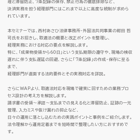
理と滞留防止、7条記録の保存、禁止行為の徹底排除など、
セミナー
決済実務を担う経理部門にはこれまで以上に高度な統制が求めら
れています。
お役立ち情報
本セミナーでは、西村あさひ法律事務所・外国法共同事業の紺田 哲
司氏をお招きし、取適法の概要と改正ポイントを整理し、
採用
経理実務における対応の要点を解説します。
特に、「成果物受領から60日」という支払期限の遵守や、現場の検収
遅れに伴う支払遅延の回避、さらに「7条記録」の作成・保存に至る
会社情報
まで、
経理部門が直面する法的要件とその実務対応を詳説。
資料ダウンロード
さらにWAPより、取適法対応を現場で確実に回すための業務プロ
セス設計の考え方を解説します。
請求書の受領～承認～支払までの見える化と滞留防止、証跡の一元
管理、入力ミスや抜け漏れの抑止など、
EN
日々の運用に落とし込むための実践ポイントと事例をご紹介します。
法令理解から運用定着までを短時間で整理したい方におすすめで
す。