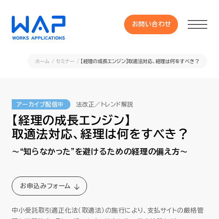
お問い合わせ
お問い合わせ
ホーム
セミナー
【経理の成長エンジン】取適法対応、経理は何をすべき？
製品
アーカイブ配信中
法改正／トレンド解説
HUE 機能一覧
【経理の成長エンジン】
取適法対応、経理は何をすべき？
サービス
〜“知らなかった”を避けるための経理の備え方〜
OXYGラインナップ
お申込みフォーム
事例
中小受託取引適正化法（取適法）の施行により、支払サイトの厳格管