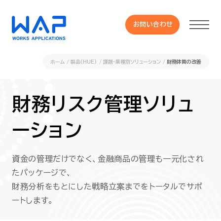
お問い合わせ
お問い合わせ
ホーム
製品(HUE)
課題・業種別ソリューション
財務体質の改善
製品
財務リスク管理ソリュ
HUE 機能一覧
ーション
サービス
資金の管理だけでなく、金融商品の管理も一元化され
OXYGラインナップ
たパッケージで、
財務分析をもとにした戦略立案までをトータルでサポ
事例
ートします。