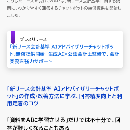
こうしたニーズを受け、WAPは、新リース会計基準に関する疑
利用定着のコツ：全体展開のPR設計を考える（適
問に、わかりやすく回答するチャットボットの無償提供を開始し
切な設置場所／積極的なPR／チャットボットが
ました。
できること できないことを明らかにする）
さいごに：チャットボットを“作って終わり”にしない
プレスリリース
ために
「新リース会計基準 AIアドバイザリーチャットボッ
ト」無償提供開始 生成AI×公認会計士監修で、会計
実務を強力サポート
「新リース会計基準 AIアドバイザリーチャットボ
ット」の作成・改善方法に学ぶ、回答精度向上と利
用定着のコツ
「資料をAIに学習させる」だけでは不十分で、回
答が難しくなることもある