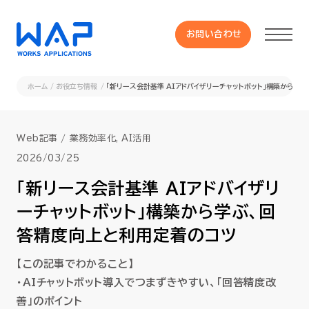
お問い合わせ
お問い合わせ
ホーム
お役立ち情報
「新リース会計基準 AIアドバイザリーチャットボット」構築から学
製品
Web記事
業務効率化, AI活用
HUE 機能一覧
2026/03/25
「新リース会計基準 AIアドバイザリ
サービス
ーチャットボット」構築から学ぶ、回
答精度向上と利用定着のコツ
OXYGラインナップ
【この記事でわかること】
事例
・AIチャットボット導入でつまずきやすい、「回答精度改
善」のポイント