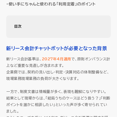
セミナー
・使い手にちゃんと使われる「利用定着」のポイント
お役立ち情報
目次
採用
新リース会計チャットボットが必要となった背景
「新リース会計基準 AIアドバイザリーチャットボット」
新リース会計チャットボットが必要となった背景
会社情報
の作成・改善方法に学ぶ、回答精度向上と利用定着
新リース会計基準は、
2027年4月適用
で、原則オンバランス計
のコツ
上など重要な見直しが含まれます。
「資料をAIに学習させる」だけでは不十分で、回
企業側では、契約の洗い出し・判定・決算対応の体制整備など、
資料ダウンロード
答が難しくなることもある
現場業務現場業務の負荷が大きくなります。
回答精度改善のコツ①：「よくある質問」の作成
一方で、制度文書は情報量が多く、表現も難解になりやすい。
と、壁打ち
EN
結果として現場からは、「結局うちのケースはどう扱う？」「判断
ポイントを誰かに相談したい」といった声が多く寄せられてい
回答精度改善のコツ②：WAPのAI専門チームが
ました。
伴走し、カスタムプロンプトで精度を底上げ