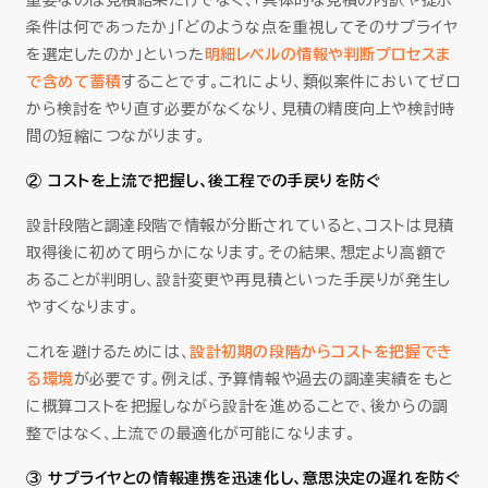
重要なのは見積結果だけでなく、「具体的な見積の内訳や提示
条件は何であったか」「どのような点を重視してそのサプライヤ
を選定したのか」といった
明細レベルの情報や判断プロセスま
で含めて蓄積
することです。これにより、類似案件においてゼロ
から検討をやり直す必要がなくなり、見積の精度向上や検討時
間の短縮につながります。
② コストを上流で把握し、後工程での手戻りを防ぐ
設計段階と調達段階で情報が分断されていると、コストは見積
取得後に初めて明らかになります。その結果、想定より高額で
あることが判明し、設計変更や再見積といった手戻りが発生し
やすくなります。
これを避けるためには、
設計初期の段階からコストを把握でき
る環境
が必要です。例えば、予算情報や過去の調達実績をもと
に概算コストを把握しながら設計を進めることで、後からの調
整ではなく、上流での最適化が可能になります。
③ サプライヤとの情報連携を迅速化し、意思決定の遅れを防ぐ