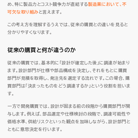
まとめ
め、特に製品力とコスト競争力が直結する
製造業において、不
可欠な取り組み
と言えます。
この考え方を理解するうえでは、従来の購買との違いを見ると
分かりやすくなります。
従来の購買と何が違うのか
従来の購買では、基本的に「設計が確定した後」に調達が始まり
ます。設計部門が仕様や部品構成を決定し、それをもとに購買
部門が見積を取得し、発注先を選定する流れです。この場合、購
買部門は「決まったものをどう調達するか」という役割を担いま
す。
一方で開発購買では、設計が固まる前の段階から購買部門が関
与します。例えば、部品選定や仕様検討の段階で、調達可能性や
価格水準、供給リスクといった観点を加味しながら、設計部門と
ともに意思決定を行います。