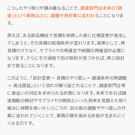
こうしたやり取りが積み重なることで、
調達部門は本来の「調
達」という業務以上に、調整や再作業に追われる
ことになりま
す。
例えば、ある部品構成で見積を取得した後に仕様変更が発生し
てしまうと、その見積の前提条件が変わります。結果として、再
見積だけでなく、サプライヤの再選定や納期の再確認が必要に
なります。さらにその過程で別の制約が見つかれば、再び設計
まで戻ることになります。
このように、「設計変更→ 見積のやり直し→ 調達条件の再調整
→ 発注遅延」という流れが繰り返されることで、調達部門は常
に後追いの対応を求められる状態になります。本来であれば調
達戦略の検討やサプライヤの開拓といった将来を見据えた取り
組みに時間を使いたいところが、目の前の調整ややり直しの作
業に追われていくことで、業務の質を高める余裕が生まれにく
くなるのです。