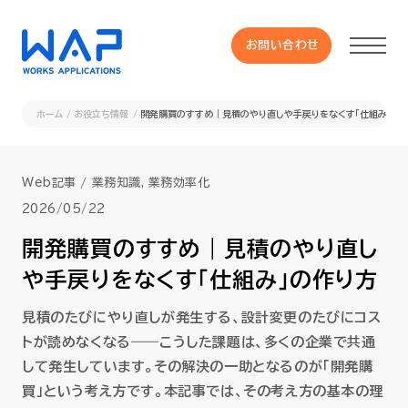
お問い合わせ
お問い合わせ
ホーム
お役立ち情報
開発購買のすすめ｜見積のやり直しや手戻りをなくす「仕組み」の
製品
Web記事
業務知識, 業務効率化
HUE 機能一覧
2026/05/22
開発購買のすすめ｜見積のやり直し
サービス
や手戻りをなくす「仕組み」の作り方
OXYGラインナップ
見積のたびにやり直しが発生する、設計変更のたびにコス
トが読めなくなる――こうした課題は、多くの企業で共通
して発生しています。その解決の一助となるのが「開発購
事例
買」という考え方です。本記事では、その考え方の基本の理