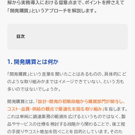
解から実務導入における留意点まで、ポイントを押さえて
セミナー
「開発購買」というアプローチを解説します。
お役立ち情報
目次
採用
1．開発購買とは何か
会社情報
従来の購買と何が違うのか
1．開発購買とは何か
2．なぜ開発購買が必要なのか
「開発購買」という言葉を聞いたことはあるものの、具体的にど
のような取り組みかまではイメージできていない、という方も
資料ダウンロード
見積のやり直しや手戻りに振り回される調達部門
多いのではないでしょうか。
原因となる「分断」にメスを入れるのが開発購買
開発購買とは、
「設計・開発の初期段階から購買部門が関与し、
コスト・品質・供給の観点で最適化を図る取り組み」
を指します。
3．開発購買を成功させるためには
EN
これは単純に調達業務の範囲を広げるというものではなく、製
品やサービスの仕様を検討する段階から関わることで、後工程
どうすれば「仕組み」が整うか
の手戻りやコスト増加を防ぐことを目的としています。そのた