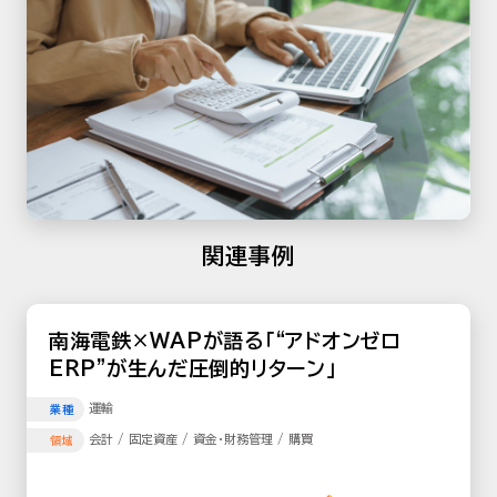
関連事例
南海電鉄×WAPが語る「“アドオンゼロ
ERP”が生んだ圧倒的リターン」
運輸
業種
会計 / 固定資産 / 資金・財務管理 / 購買
領域