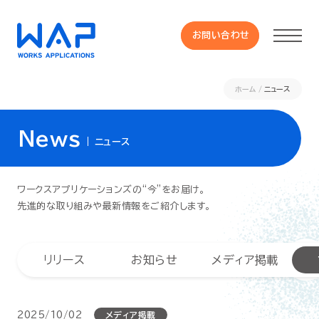
お問い合わせ
お問い合わせ
ホーム
ニュース
製品
News
ニュース
HUE 機能一覧
ワークスアプリケーションズの“今”をお届け。
サービス
先進的な取り組みや最新情報をご紹介します。
OXYGラインナップ
リリース
お知らせ
メディア掲載
事例
2025/10/02
メディア掲載