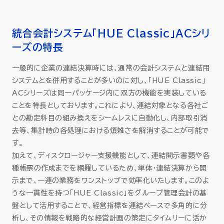
統合会計システム「HUE Classic」ACシリ
ーズの特長
一般的に企業の連結決算時には、通常の会計システムと連結用
システムとを併用することが多いのに対し、「HUE Classic」
ACシリーズは同一パッケージ内に双方の機能を実装している
ことを特長としております。これにより、連結対象となる各社ご
との勘定科目の組み換えをシームレスに自動化し、内部取引消
去等、集計時の各処理における煩雑さを解消することが可能で
す。
加えて、ディスクロージャー支援機能として、連結開示書類や各
種帳票の作成までを網羅しているため、単体・連結決算から開
示まで、一連の業務をワンストップで効率化いたします。このよ
うな一貫性を持つ「HUE Classic」をグループ管理会計の基
盤として活用することで、経営指標を連結ベースで多角的に分
析し、その情報を戦略的な経営計画の策定にタイムリーに活か