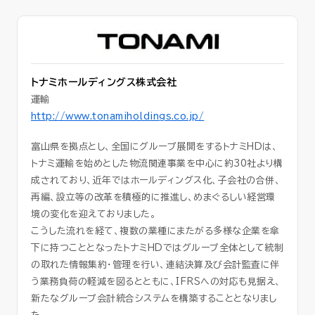
セミナー
お役立ち情報
トナミホールディングス株式会社
採用
運輸
http://www.tonamiholdings.co.jp/
会社情報
富山県を拠点とし、全国にグループ展開をするトナミHDは、
トナミ運輸を始めとした物流関連事業を中心に約30社より構
成されており、近年ではホールディングス化、子会社の合併、
再編、設立等の改革を積極的に推進し、めまぐるしい経営環
資料ダウンロード
境の変化を迎えておりました。
こうした流れを経て、複数の業種にまたがる多様な企業を傘
下に持つこととなったトナミHDではグループ全体として統制
EN
の取れた情報集約・管理を行い、連結決算及び会計監査に伴
う業務負荷の軽減を図るとともに、IFRSへの対応も見据え、
新たなグループ会計統合システムを構築することとなりまし