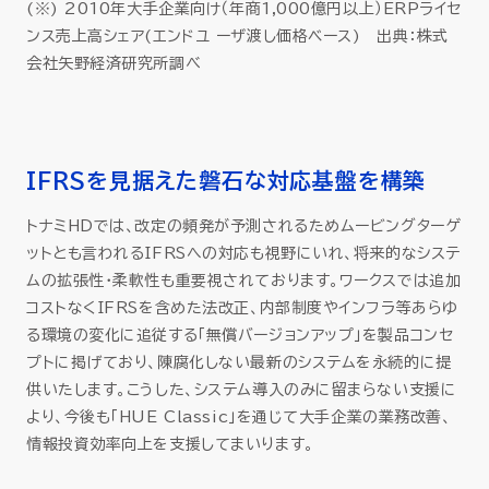
(※) 2010年大手企業向け（年商1,000億円以上）ERPライセ
ンス売上高シェア(エンドユ ーザ渡し価格ベース) 出典：株式
会社矢野経済研究所調べ
IFRSを見据えた磐石な対応基盤を構築
トナミHDでは、改定の頻発が予測されるためムービングターゲ
ットとも言われるIFRSへの対応も視野にいれ、将来的なシステ
ムの拡張性・柔軟性も重要視されております。ワークスでは追加
コストなくIFRSを含めた法改正、内部制度やインフラ等あらゆ
る環境の変化に追従する「無償バージョンアップ」を製品コンセ
プトに掲げており、陳腐化しない最新のシステムを永続的に提
供いたします。こうした、システム導入のみに留まらない支援に
より、今後も「HUE Classic」を通じて大手企業の業務改善、
情報投資効率向上を支援してまいります。