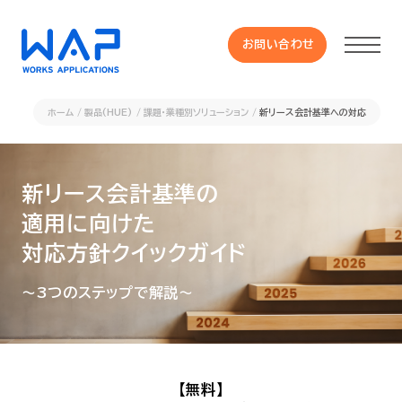
お問い合わせ
お問い合わせ
ホーム
製品(HUE)
課題・業種別ソリューション
新リース会計基準への対応
製品
新リース会計基準の
HUE 機能一覧
適用に向けた
対応方針クイックガイド
サービス
～3つのステップで解説～
OXYGラインナップ
事例
【無料】