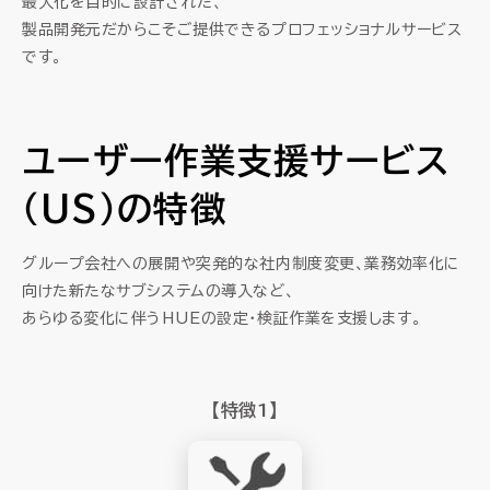
最大化を目的に設計された、
セミナー
製品開発元だからこそご提供できるプロフェッショナルサービス
です。
お役立ち情報
採用
ユーザー作業支援サービス
（US）の特徴
会社情報
グループ会社への展開や突発的な社内制度変更、業務効率化に
向けた新たなサブシステムの導入など、
資料ダウンロード
あらゆる変化に伴うHUEの設定・検証作業を支援します。
EN
【特徴1】