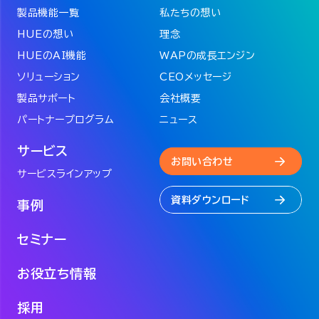
製品機能一覧
私たちの想い
HUEの想い
理念
HUEのAI機能
WAPの成長エンジン
ソリューション
CEOメッセージ
製品サポート
会社概要
パートナープログラム
ニュース
サービス
お問い合わせ
サービスラインアップ
資料ダウンロード
事例
セミナー
お役立ち情報
採用