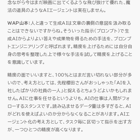
念ながら今はまだ映画に出てくるような飛び抜けて優れた、魔
法の道具のようなAIエージェントは実在しません。
WAP山本：
人と違って生成AIは文章の裏側の意図を汲み取る
ことはできないですからね。そういった指示（プロンプト）で生
成AIからよりよい答えや成果物を得るための手法を、プロンプ
トエンジニアリングと呼ばれます。精度を上げるためには自分自
身の思考を整理した上で様々な手法を試して精度を上げること
を意識しています。
精度の面でいいますと、100％とはまだ言い切れない部分が多
いので、考え方としては、先程櫻田さんがおっしゃった「AIを入
社したばかりの社員の一人」と捉えるとちょうどよいかもしれま
せん。AIに仕事を任せるというよりも、AIの仕事は人間がフォ
ローするスタンスです。読み込ませるデータ量は多すぎると、AI
がどれを使えばよいのか分からなくなることがあります。AIエ
ージェント化の考え方として、タスク毎に区切って指示を出す方
が、一つひとつの精度が高くなります。