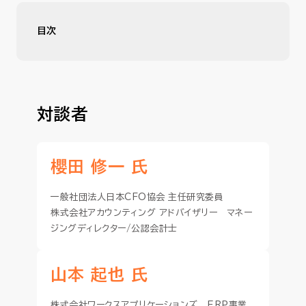
目次
今からでも遅くない生成AIのはじめ
経理業務AI活用の向き不向き
対談者
経理財務部門のAI活用第一歩は「接点を持つこと」
AI活用が経理財務の未来へと繋がる
櫻田 修一 氏
一般社団法人日本CFO協会 主任研究委員
株式会社アカウンティング アドバイザリー マネー
ジングディレクター/公認会計士
山本 起也 氏
株式会社ワークスアプリケーションズ ERP事業