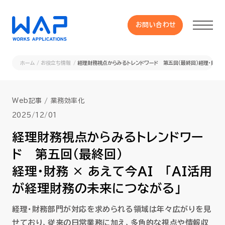
お問い合わせ
お問い合わせ
ホーム
お役立ち情報
経理財務視点からみるトレンドワード 第五回（最終回）経理・財務 
製品
Web記事
業務効率化
HUE 機能一覧
2025/12/01
経理財務視点からみるトレンドワー
サービス
ド 第五回（最終回）
経理・財務 × あえて今AI 「AI活用
OXYGラインナップ
が経理財務の未来につながる」
事例
経理・財務部門が対応を求められる領域は年々広がりを見
せており、従来の日常業務に加え、多角的な視点や情報収