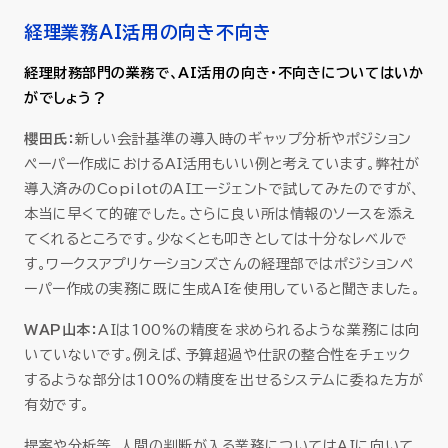
経理業務AI活用の向き不向き
経理財務部門の業務で、AI活用の向き・不向きについてはいか
がでしょう？
櫻田氏：
新しい会計基準の導入時のギャップ分析やポジション
ペーパー作成におけるAI活用もいい例と考えています。弊社が
導入済みのCopilotのAIエージェントで試してみたのですが、
本当に早くて的確でした。さらに良い所は情報のソースを添え
てくれるところです。少なくとも叩きとしては十分なレベルで
す。ワークスアプリケーションズ
さんの経理部ではポジションペ
ーパー作成の実務に既に生成AIを使用していると聞きました。
WAP山本：
AIは100%の精度を求められるような業務には向
いていないです。例えば、予算超過や仕訳の整合性をチェック
するような部分は100%の精度を出せるシステムに委ねた方が
有効です。
提案や分析等、人間の判断が入る業務についてはAIに向いて