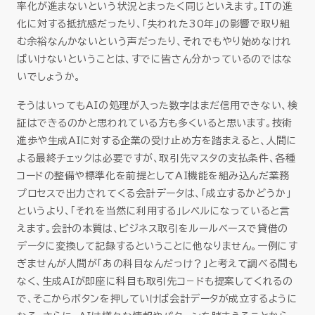
率化が進まないという状況とまったく同じといえます。ITの進
化に対する抵抗感だったり、「失われた30年」の影響で取り組
む余裕なんかないという声だったり、それでもやり始めなけれ
ばいけないということは、すでに皆さん分かっているのではな
いでしょうか。
そうはいってもAIの処理が入った数字はまだ信用できない、検
証はできるのかと思われている方も多くいると思います。技術
進歩や生成AIに対する企業の受け止め方を踏まえると、人間に
よる最終チェックは必要ですが、取引先マスタの支払条件、各種
コードの整備や標準化を前提としてAI機能を組み込んだ業務
プロセスで出力されてくる会計データは、「成立するかどうか」
というより、「それを当然に利用する」レベルになっていると言
えます。会計の本質は、ビジネス取引をルールベースで貸借の
データに変換して記録するということに他なりません。一例にす
ぎませんが人間が「あの科目なんだっけ？」と考えて調べる間も
なく、生成AIが即座に科目も取引先コ－ドも提案してくれるの
で、そこからボタンを押していけば会計データが成立するように