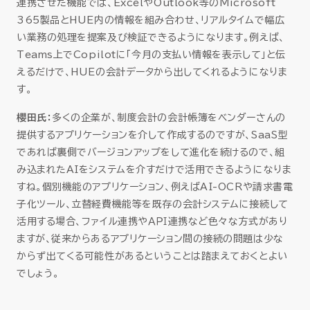
連携させた機能では、ExcelやOutlook等のMicrosoft
365製品とHUE内の情報を組み合わせ、リアルタイムで幅広
い業務の処理を提案及び検証できるようになります。例えば、
Teams上でCopilotに「今月の支払い情報を表示して」と伝
えるだけで、HUEの会計データから出してくれるようになりま
す。
櫻田氏：
多くの企業が、制度会計の会計帳簿をベンダーさんの
提供するアプリケーションを介して作成するのですが、SaaS型
であれば裏側でバージョンアップをして進化を続けるので、組
み込まれたAIをシステムを介すだけで活用できるようになりま
すね。個別機能のアプリケーション、例えばAI-OCRや請求書電
子化ツール、立替経費機能等を既存の会計システムに接続して
活用する場合、ファイル連携やＡＰＩ連携など色々な方式があり
ますが、従来からあるアプリケーション間の接続の問題は少な
からず出てくる可能性があるということは踏まえておくとよい
でしょう。