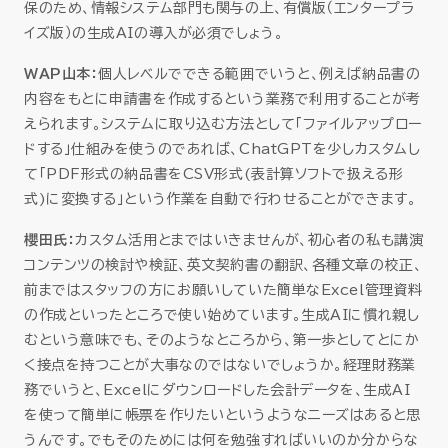
保のため、情報システム部門も関与の上、有償版（エンタープラ
イズ版）の生成AIの導入が必須でしょう。
WAP山本：
個人レベルでできる範囲でいうと、例えば納品書の
内容をもとに申請書を作成するという業務で利用することが考
えられます。システムに取り込む方法として「ファイルアップロー
ドする」仕組みを使うのであれば、ChatGPTを少しカスタムし
て「PDF形式の納品書をCSV形式(表計算ソフトで扱える形
式)に変換する」という作業を自動で行わせることができます。
櫻田氏：
カスタム活用とまではいきませんが、初心者の私も講演
コンテンツの検討や検証、英文契約書の翻訳、各種文章の校正、
前まではスタッフの方にお願いしていた簡単なExcel管理資料
の作成といったところで使い始めています。生成AIに慣れ親し
むという意味でも、そのようなところから、第一歩としてとにか
く接点を持つことが大事なのではないでしょうか。経理財務業
務でいうと、Excelにダウンロードした会計データを、生成AI
を使って簡単に帳票を作りたいというようなニーズはあると思
うんです。でもそのためには何を勉強すればいいのか分からな