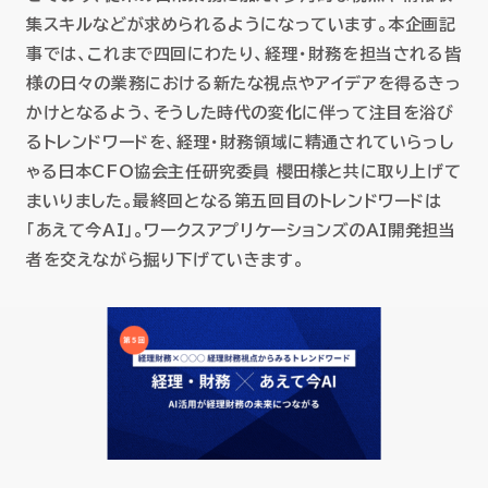
セミナー
集スキルなどが求められるようになっています。本企画記
事では、これまで四回にわたり、経理・財務を担当される皆
お役立ち情報
様の日々の業務における新たな視点やアイデアを得るきっ
かけとなるよう、そうした時代の変化に伴って注目を浴び
るトレンドワードを、経理・財務領域に精通されていらっし
採用
ゃる日本CFO協会主任研究委員 櫻田様と共に取り上げて
まいりました。最終回となる第五回目のトレンドワードは
会社情報
「あえて今AI」。ワークスアプリケーションズのAI開発担当
者を交えながら掘り下げていきます。
資料ダウンロード
EN