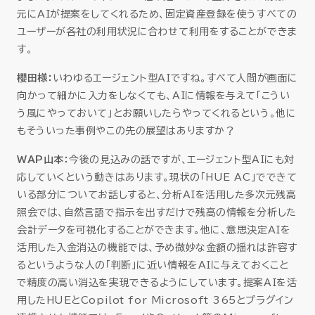
元にAIが提案をしてくれるため、固定資産登録を使うすべての
ユーザーが各社の利用状況に合わせて利用をすることができま
す。
櫻田様：
いわゆるエージェント型AIですね。すべて人間が画面に
向かって細かに入力をしなくても、AIに情報を与えて「こうい
う風にやっておいて」とお願いしたらやってくれるという。他に
もそういった事例やこの先の展望はありますか？
WAP山本：
今後の見込みの話ですが、エージェント型AIにも対
応していくという動きはあります。現状の「HUE AC」でできて
いる部分についてお話しすると、分析AIを活用した多次元残高
照会では、自然言語で指示を出すだけで残高の情報を分析した
会計データを可視化することができます。他に、意思決定AIを
活用した入金消込の機能では、予め微妙な金額の揺れは許容す
るというような人の「判断」に近い情報をAIに与えておくこと
で精度の高い消込を実現できるようにしています。提案AIを活
用したHUEとCopilot for Microsoft 365とプラグイン