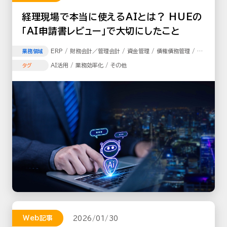
経理現場で本当に使えるAIとは？ HUEの
「AI申請書レビュー」で大切にしたこと
ERP / 財務会計／管理会計 / 資金管理 / 債権債務管理 / 固
業務領域
定資産／リース資産管理 / 固定資産 / リース資産管理 / 経費
AI活用 / 業務効率化 / その他
タグ
精算
Web記事
2026/01/30