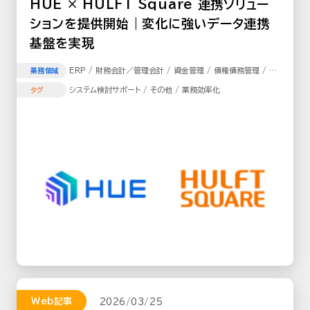
HUE × HULFT Square 連携ソリュー
ションを提供開始｜変化に強いデータ連携
基盤を実現
ERP / 財務会計／管理会計 / 資金管理 / 債権債務管理 / 固
業務領域
定資産 / 購買／調達管理 / 経費精算 / 不動産管理
システム検討サポート / その他 / 業務効率化
タグ
Web記事
2026/03/25