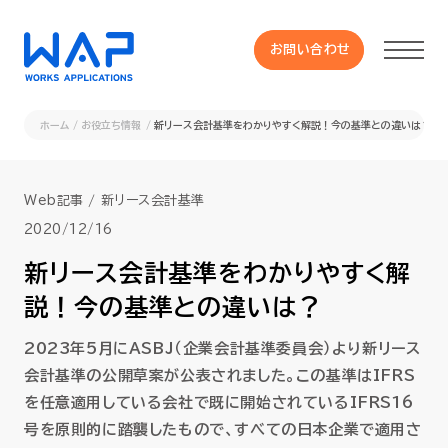
お問い合わせ
お問い合わせ
ホーム
お役立ち情報
新リース会計基準をわかりやすく解説！今の基準との違いは？
製品
Web記事
新リース会計基準
HUE 機能一覧
2020/12/16
新リース会計基準をわかりやすく解
サービス
説！今の基準との違いは？
OXYGラインナップ
2023年5月にASBJ（企業会計基準委員会）より新リース
会計基準の公開草案が公表されました。この基準はIFRS
を任意適用している会社で既に開始されているIFRS16
事例
号を原則的に踏襲したもので、すべての日本企業で適用さ