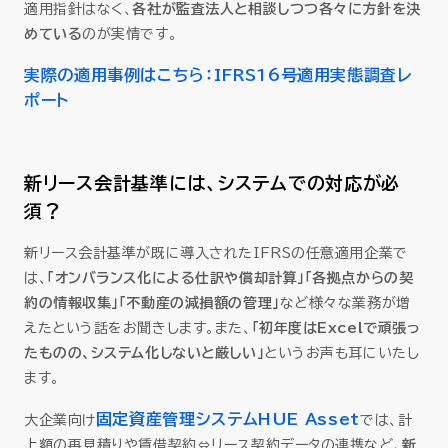
適用指針はなく、
各社が監査法人と相談しつつ各々に方針を決
めている
のが実情です。
実際の適用事例はこちら：IFRS16号適用実態調査レ
ポート
新リース会計基準には、システムでの対応が必
須？
新リース会計基準が既に導入されたIFRSの任意適用企業で
は、
「オンバランス化による仕訳や償却計算」「各拠点からの契
約の情報収集」「不動産の減損額の管理」
など様々な業務が増
えたという話をお聞きします。また、
「初年度はExcelで頑張っ
たものの、システム化しないと厳しい」
というお声も耳にいたし
ます。
固定資産管理システム
HUE Asset
大企業向け
では、計
上額の再見積りや賃借契約⇔リース契約データの連携など、
新