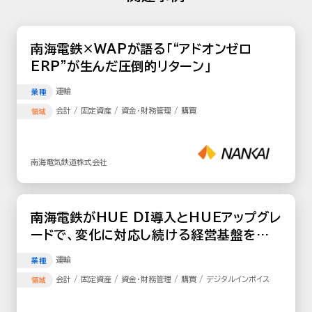
南海電鉄×WAPが語る「“アドオンゼロ
ERP”が生んだ圧倒的リターン」
運輸
業種
会計 / 固定資産 / 資金・財務管理 / 購買
領域
南海電気鉄道株式会社
南海電鉄がHUE DI導入とHUEアップグレ
ードで、変化に対応し続ける経営基盤を構
築
運輸
業種
会計 / 固定資産 / 資金・財務管理 / 購買 / デジタルインボイス
領域